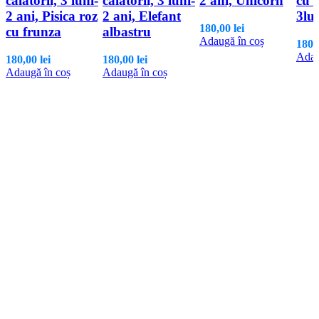
calatorii, 3 luni-
calatorii, 3 luni-
2 ani, Unicorn
cu 
2 ani, Pisica roz
2 ani, Elefant
3lu
180,00
lei
cu frunza
albastru
Adaugă în coș
180,
Adau
180,00
lei
180,00
lei
Adaugă în coș
Adaugă în coș