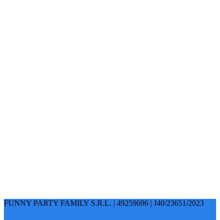
FUNNY PARTY FAMILY S.R.L. | 49259696 | J40/23651/2023