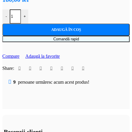
Cantitate Perna multifunctionala pentru bebelusi, pentru un somn linisti
-
+
ADAUGĂ ÎN COȘ
Comandă rapid
Compare
Adaugă la favorite
Share:
9
persoane urmăresc acum acest produs!
Recenzii clienti