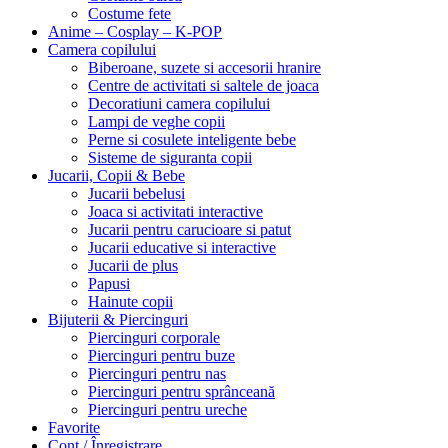
Costume fete
Anime – Cosplay – K‑POP
Camera copilului
Biberoane, suzete si accesorii hranire
Centre de activitati si saltele de joaca
Decoratiuni camera copilului
Lampi de veghe copii
Perne si cosulete inteligente bebe
Sisteme de siguranta copii
Jucarii, Copii & Bebe
Jucarii bebelusi
Joaca si activitati interactive
Jucarii pentru carucioare si patut
Jucarii educative si interactive
Jucarii de plus
Papusi
Hainute copii
Bijuterii & Piercinguri
Piercinguri corporale
Piercinguri pentru buze
Piercinguri pentru nas
Piercinguri pentru sprânceană
Piercinguri pentru ureche
Favorite
Cont / Înregistrare