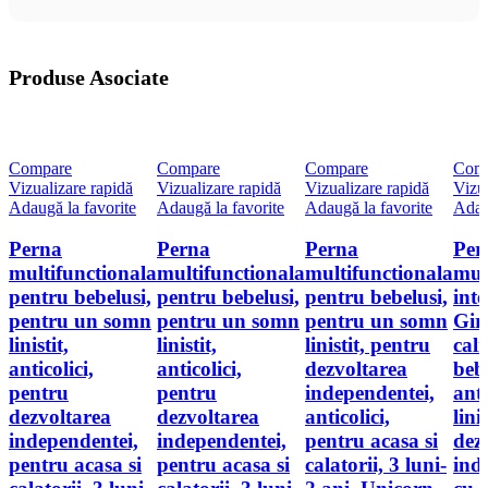
Produse Asociate
Compare
Compare
Compare
Com
Vizualizare rapidă
Vizualizare rapidă
Vizualizare rapidă
Vizua
Adaugă la favorite
Adaugă la favorite
Adaugă la favorite
Adau
Perna
Perna
Perna
Per
multifunctionala
multifunctionala
multifunctionala
mul
pentru bebelusi,
pentru bebelusi,
pentru bebelusi,
inte
pentru un somn
pentru un somn
pentru un somn
Gir
linistit,
linistit,
linistit, pentru
cal
anticolici,
anticolici,
dezvoltarea
bebe
pentru
pentru
independentei,
anti
dezvoltarea
dezvoltarea
anticolici,
linis
independentei,
independentei,
pentru acasa si
dez
pentru acasa si
pentru acasa si
calatorii, 3 luni-
ind