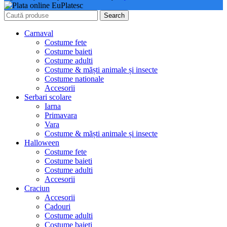
Search
Carnaval
Costume fete
Costume baieti
Costume adulti
Costume & măști animale și insecte
Costume nationale
Accesorii
Serbari scolare
Iarna
Primavara
Vara
Costume & măști animale și insecte
Halloween
Costume fete
Costume baieti
Costume adulti
Accesorii
Craciun
Accesorii
Cadouri
Costume adulti
Costume baieti