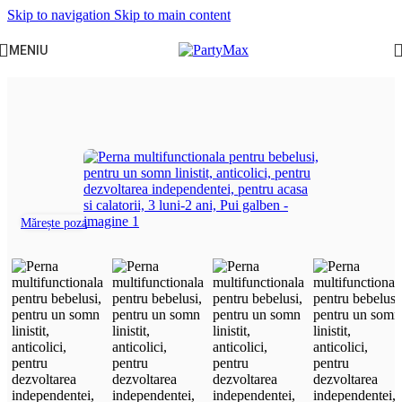
Skip to navigation
Skip to main content
MENIU
Prima pagină
/
Camera copilului
/
Perne si cosulete inteligente bebe
Mărește poza