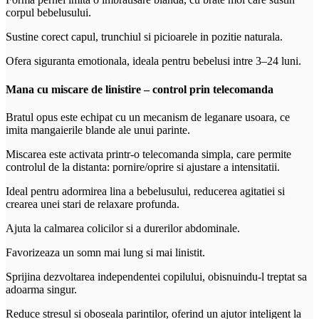
corpul bebelusului.
Sustine corect capul, trunchiul si picioarele in pozitie naturala.
Ofera siguranta emotionala, ideala pentru bebelusi intre 3–24 luni.
Mana cu miscare de linistire – control prin telecomanda
Bratul opus este echipat cu un mecanism de leganare usoara, ce
imita mangaierile blande ale unui parinte.
Miscarea este activata printr-o telecomanda simpla, care permite
controlul de la distanta: pornire/oprire si ajustare a intensitatii.
Ideal pentru adormirea lina a bebelusului, reducerea agitatiei si
crearea unei stari de relaxare profunda.
Ajuta la calmarea colicilor si a durerilor abdominale.
Favorizeaza un somn mai lung si mai linistit.
Sprijina dezvoltarea independentei copilului, obisnuindu-l treptat sa
adoarma singur.
Reduce stresul si oboseala parintilor, oferind un ajutor inteligent la