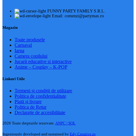
FUNNY PARTY FAMILY S.R.L.
Email: comenzi@partymax.ro
Magazin
Toate produsele
Carnaval
Iarna
Camera copilului
Jucarii educative si interactive
Anime – Cosplay – K‑POP
Linkuri Utile
Termeni și condiții de utilizare
Politica de confidentialitate
Plată și livrare
Politica de Retur
Declarație de accesibilitate
2026 Toate drepturile rezervate.
ANPC |
SOL
Ingeniously developed and sustained by
Edy Creative.ro