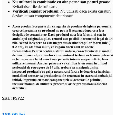
Nu utilizati in combinatie cu alte perne sau paturi groase
.
Evitati riscurile de sufocare.
Verificati regulat produsul
: Nu utilizati daca exista cusaturi
desfacute sau componente deteriorate.
Acest produs face parte din categoria de produse de igiena personala,
ceea ce inseamna ca produsul nu poate fi returnat dupa ce a fost
desigilat de consumator. Daca produsul nu a fost folosit , si este in
ambalajul original, sigilat, returul este posibil in termenul legal de 14
zile. Avand in vedere ca este un produs destinat copiilor foarte mici(
0-2 ani), cu atat mai mult , va rugam tineti cont de aceste
recomandari.Pentru pentru a stabili natura, caracteristicile si modul
de functionare al produselor consumatorul trebuie sa le manipuleze si
sa le inspecteze la fel cum i s-ar permite intr-un magazin fizic, fara
utilizare intensa .Asadar, pentru a va califica la un retur in timpul
perioadei de retragere de 14 zile, trebuie sa manipulati si sa
inspectati produsele cu grija necesara si fara a le deteriora in niciun
mod, fiind necesar ca produsele sa fie returnate in starea si ambalajul
initial, impreuna cu toate componentele si accesoriile primite,
inclusiv manual de utilizare precum si orice produs bonus asociat
achizitiei.
SKU:
PSP22
180,00
lei