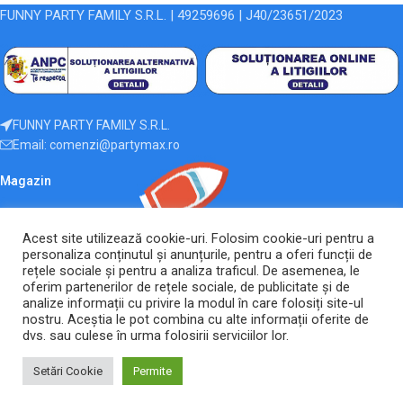
FUNNY PARTY FAMILY S.R.L. | 49259696 | J40/23651/2023
FUNNY PARTY FAMILY S.R.L.
Email: comenzi@partymax.ro
Magazin
Linkuri Utile
Acest site utilizează cookie-uri. Folosim cookie-uri pentru a
2026 Toate drepturile rezervate.
ANPC |
SOL
personaliza conținutul și anunțurile, pentru a oferi funcții de
rețele sociale și pentru a analiza traficul. De asemenea, le
Ingeniously developed and sustained by
Edy Creative.ro
oferim partenerilor de rețele sociale, de publicitate și de
analize informații cu privire la modul în care folosiți site-ul
nostru. Aceștia le pot combina cu alte informații oferite de
dvs. sau culese în urma folosirii serviciilor lor.
Setări Cookie
Permite
Magazin
Home
Contul meu
Coș
Meniu