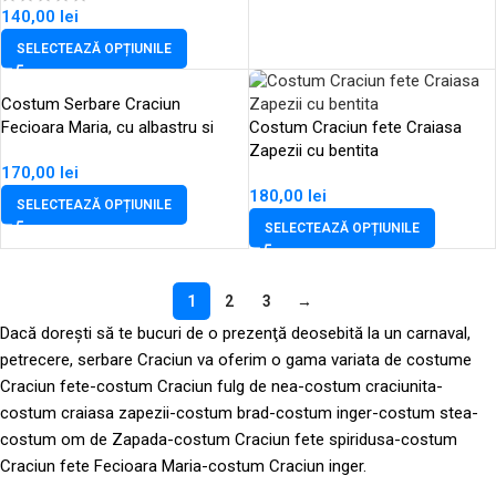
140,00
lei
SELECTEAZĂ OPȚIUNILE
Costum Serbare Craciun
Fecioara Maria, cu albastru si
Costum Craciun fete Craiasa
galben
Zapezii cu bentita
170,00
lei
180,00
lei
SELECTEAZĂ OPȚIUNILE
SELECTEAZĂ OPȚIUNILE
1
2
3
→
Dacă dorești să te bucuri de o prezenţă deosebită la un carnaval,
petrecere, serbare Craciun va oferim o gama variata de costume
Craciun fete-costum Craciun fulg de nea-costum craciunita-
costum craiasa zapezii-costum brad-costum inger-costum stea-
costum om de Zapada-costum Craciun fete spiridusa-costum
Craciun fete Fecioara Maria-costum Craciun inger.