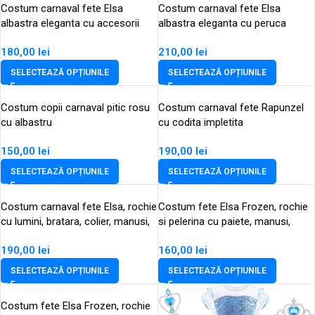
Costum carnaval fete Elsa
Costum carnaval fete Elsa
albastra eleganta cu accesorii
albastra eleganta cu peruca
180,00
lei
210,00
lei
SELECTEAZĂ OPȚIUNILE
SELECTEAZĂ OPȚIUNILE
Costum copii carnaval pitic rosu
Costum carnaval fete Rapunzel
cu albastru
cu codita impletita
150,00
lei
190,00
lei
SELECTEAZĂ OPȚIUNILE
SELECTEAZĂ OPȚIUNILE
Costum carnaval fete Elsa, rochie
Costum fete Elsa Frozen, rochie
cu lumini, bratara, colier, manusi,
si pelerina cu paiete, manusi,
bagheta, coronita
bagheta, coronita, codita
190,00
lei
160,00
lei
impletita
SELECTEAZĂ OPȚIUNILE
SELECTEAZĂ OPȚIUNILE
Costum fete Elsa Frozen, rochie