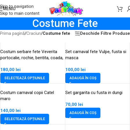
Skip to navigation
MENIU
Skip to main content
Costume Fete
Deschide Filtre Produse
Prima pagină
/
Craciun
/
Costume fete
Costum serbare fete Veverita
Set carnaval fete Vulpe, fusta si
portocalie, rochie, bentita, coada,
masca
papion
180,00
lei
100,00
lei
SELECTEAZĂ OPȚIUNILE
ADAUGĂ ÎN COȘ
Costum carnaval copii Catel
Set gargarita cu fusta in dungi
maro
70,00
lei
140,00
lei
ADAUGĂ ÎN COȘ
SELECTEAZĂ OPȚIUNILE