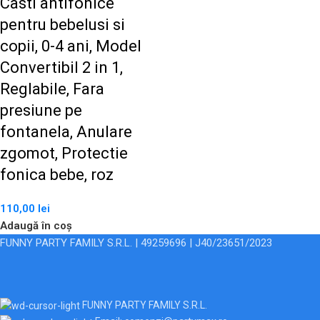
Casti antifonice
pentru bebelusi si
copii, 0-4 ani, Model
Convertibil 2 in 1,
Reglabile, Fara
presiune pe
fontanela, Anulare
zgomot, Protectie
fonica bebe, roz
110,00
lei
Adaugă în coș
FUNNY PARTY FAMILY S.R.L. | 49259696 | J40/23651/2023
FUNNY PARTY FAMILY S.R.L.