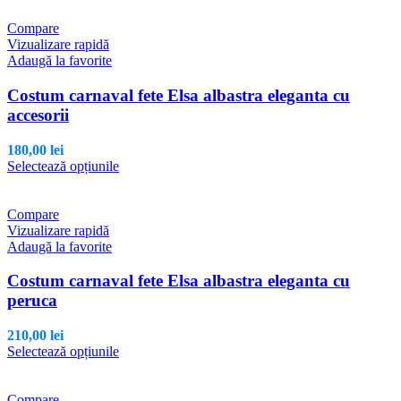
Compare
Vizualizare rapidă
Adaugă la favorite
Costum carnaval fete Elsa albastra eleganta cu
accesorii
180,00
lei
Acest
Selectează opțiunile
produs
are
mai
Compare
multe
Vizualizare rapidă
variații.
Adaugă la favorite
Opțiunile
pot
Costum carnaval fete Elsa albastra eleganta cu
fi
peruca
alese
în
210,00
lei
pagina
Acest
Selectează opțiunile
produsului.
produs
are
mai
Compare