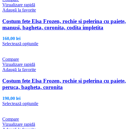
multe
Vizualizare rapidă
variații.
Adaugă la favorite
Opțiunile
pot
Costum fete Elsa Frozen, rochie si pelerina cu paiete,
fi
manusi, bagheta, coronita, codita impletita
alese
în
160,00
lei
pagina
Acest
Selectează opțiunile
produsului.
produs
are
mai
Compare
multe
Vizualizare rapidă
variații.
Adaugă la favorite
Opțiunile
pot
Costum fete Elsa Frozen, rochie si pelerina cu paiete,
fi
peruca, bagheta, coronita
alese
în
190,00
lei
pagina
Acest
Selectează opțiunile
produsului.
produs
are
mai
Compare
multe
Vizualizare rapidă