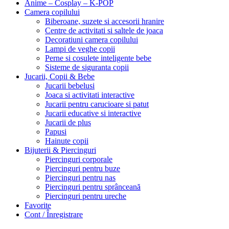
Anime – Cosplay – K‑POP
Camera copilului
Biberoane, suzete si accesorii hranire
Centre de activitati si saltele de joaca
Decoratiuni camera copilului
Lampi de veghe copii
Perne si cosulete inteligente bebe
Sisteme de siguranta copii
Jucarii, Copii & Bebe
Jucarii bebelusi
Joaca si activitati interactive
Jucarii pentru carucioare si patut
Jucarii educative si interactive
Jucarii de plus
Papusi
Hainute copii
Bijuterii & Piercinguri
Piercinguri corporale
Piercinguri pentru buze
Piercinguri pentru nas
Piercinguri pentru sprânceană
Piercinguri pentru ureche
Favorite
Cont / Înregistrare