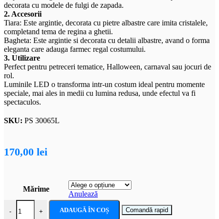
decorata cu modele de fulgi de zapada.
2. Accesorii
Tiara: Este argintie, decorata cu pietre albastre care imita cristalele,
completand tema de regina a ghetii.
Bagheta: Este argintie si decorata cu detalii albastre, avand o forma
eleganta care adauga farmec regal costumului.
3. Utilizare
Perfect pentru petreceri tematice, Halloween, carnaval sau jocuri de
rol.
Luminile LED o transforma intr-un costum ideal pentru momente
speciale, mai ales in medii cu lumina redusa, unde efectul va fi
spectaculos.
SKU:
PS 30065L
170,00
lei
Mărime
Anulează
Cantitate Costum carnaval fete Elsa Frozen, rochie cu lumini
ADAUGĂ ÎN COȘ
Comandă rapid
-
+