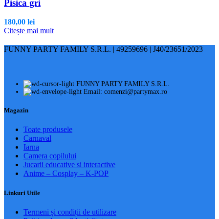
Pisica gri
180,00
lei
Citește mai mult
FUNNY PARTY FAMILY S.R.L. | 49259696 | J40/23651/2023
FUNNY PARTY FAMILY S.R.L.
Email: comenzi@partymax.ro
Magazin
Toate produsele
Carnaval
Iarna
Camera copilului
Jucarii educative si interactive
Anime – Cosplay – K‑POP
Linkuri Utile
Termeni și condiții de utilizare