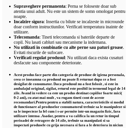
Supraveghere permanenta
: Perna se foloseste doar sub
atentia unui adult. Nu este un sistem de somn omologat pentru
noapte.
Incalzire sigura
: Insertia cu bilute se incalzeste in microunde
doar conform instructiunilor. Verificati temperatura inainte de
utilizare.
Telecomanda
: Tineti telecomanda si bateriile departe de
copil. Nu lasati cabluri sau mecanisme la indemana.
Nu utilizati in combinatie cu alte perne sau paturi groase
.
Evitati riscurile de sufocare.
Verificati regulat produsul
: Nu utilizati daca exista cusaturi
desfacute sau componente deteriorate.
Acest produs face parte din categoria de produse de igiena personala,
ceea ce inseamna ca produsul nu poate fi returnat dupa ce a fost
desigilat de consumator. Daca produsul nu a fost folosit , si este in
ambalajul original, sigilat, returul este posibil in termenul legal de 14
zile. Avand in vedere ca este un produs destinat copiilor foarte mici(
0-2 ani), cu atat mai mult , va rugam tineti cont de aceste
recomandari.Pentru pentru a stabili natura, caracteristicile si modul
de functionare al produselor consumatorul trebuie sa le manipuleze si
sa le inspecteze la fel cum i s-ar permite intr-un magazin fizic, fara
utilizare intensa .Asadar, pentru a va califica la un retur in timpul
perioadei de retragere de 14 zile, trebuie sa manipulati si sa
inspectati produsele cu grija necesara si fara a le deteriora in niciun