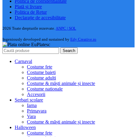
Politica de confidentialitate
Plată și livrare
Politica de Retur
Declarație de accesibilitate
2026 Toate drepturile rezervate.
ANPC |
SOL
Ingeniously developed and sustained by
Edy Creative.ro
Search
Carnaval
Costume fete
Costume baieti
Costume adulti
Costume & măști animale și insecte
Costume nationale
Accesorii
Serbari scolare
Iarna
Primavara
Vara
Costume & măști animale și insecte
Halloween
Costume fete