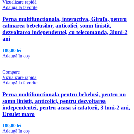
Vizualizare rapidă
Adaugă la favorite
Perna multifunctionala, interactiva, Girafa, pentru
calmarea bebelusilor, anticolici, somn linistit,
dezvoltarea independentei, cu telecomanda, 3luni-2
ani
180,00
lei
Adaugă în coș
Compare
Vizualizare rapidă
Adaugă la favorite
Perna multifunctionala pentru bebelusi, pentru un
somn linistit, anticolici, pentru dezvoltarea
independentei, pentru acasa si calatorii, 3 luni-2 ani,
Ursulet maro
180,00
lei
Adaugă în coș