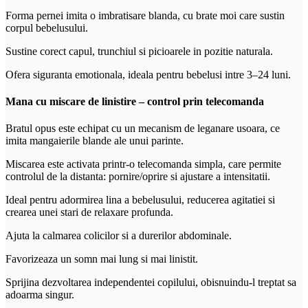
Forma pernei imita o imbratisare blanda, cu brate moi care sustin
corpul bebelusului.
Sustine corect capul, trunchiul si picioarele in pozitie naturala.
Ofera siguranta emotionala, ideala pentru bebelusi intre 3–24 luni.
Mana cu miscare de linistire – control prin telecomanda
Bratul opus este echipat cu un mecanism de leganare usoara, ce
imita mangaierile blande ale unui parinte.
Miscarea este activata printr-o telecomanda simpla, care permite
controlul de la distanta: pornire/oprire si ajustare a intensitatii.
Ideal pentru adormirea lina a bebelusului, reducerea agitatiei si
crearea unei stari de relaxare profunda.
Ajuta la calmarea colicilor si a durerilor abdominale.
Favorizeaza un somn mai lung si mai linistit.
Sprijina dezvoltarea independentei copilului, obisnuindu-l treptat sa
adoarma singur.