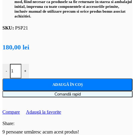
mod, fiind necesar ca produsele sa fie returnate in starea si ambalajul
initial, impreuna cu toate componentele si accesoriile primite,
inclusiv manual de utilizare precum si orice produs bonus asociat
achizitiei.
SKU:
PSP21
180,00
lei
Cantitate Perna multifunctionala pentru bebelusi, pentru un somn linistit
-
+
ADAUGĂ ÎN COȘ
Comandă rapid
Compare
Adaugă la favorite
Share:
9
persoane urmăresc acum acest produs!