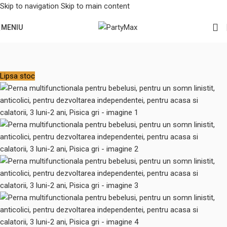
Skip to navigation
Skip to main content
MENIU
Prima pagină
/
Camera copilului
/
Perne si cosulete inteligente bebe
Lipsa stoc