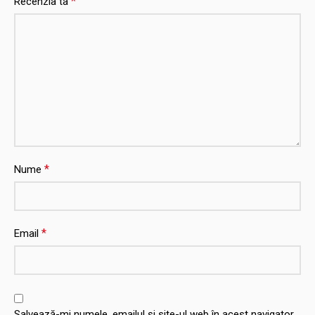
*
Recenzia ta
*
Nume
*
Email
Salvează-mi numele, emailul și site-ul web în acest navigator