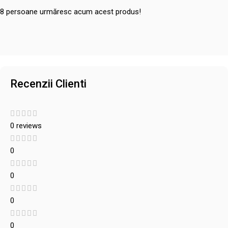
8
persoane urmăresc acum acest produs!
Recenzii Clienti
0 reviews
0
0
0
0