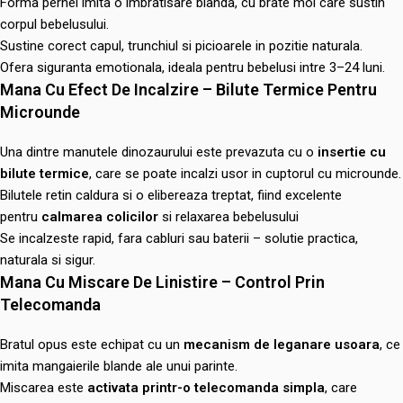
Forma pernei imita o imbratisare blanda, cu brate moi care sustin
corpul bebelusului.
Sustine corect capul, trunchiul si picioarele in pozitie naturala.
Ofera siguranta emotionala, ideala pentru bebelusi intre 3–24 luni.
Mana Cu Efect De Incalzire – Bilute Termice Pentru
Microunde
Una dintre manutele dinozaurului este prevazuta cu o
insertie cu
bilute termice
, care se poate incalzi usor in cuptorul cu microunde.
Bilutele retin caldura si o elibereaza treptat, fiind excelente
pentru
calmarea colicilor
si relaxarea bebelusului
Se incalzeste rapid, fara cabluri sau baterii – solutie practica,
naturala si sigur.
Mana Cu Miscare De Linistire – Control Prin
Telecomanda
Bratul opus este echipat cu un
mecanism de leganare usoara
, ce
imita mangaierile blande ale unui parinte.
Miscarea este
activata printr-o telecomanda simpla
, care