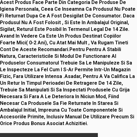
Acest Produs Face Parte Din Categoria De Produse De
Igiena Personala, Ceea Ce Inseamna Ca Produsul Nu Poate
Fi Returnat Dupa Ce A Fost Desigilat De Consumator. Daca
Produsul Nu A Fost Folosit , Si Este In Ambalajul Original,
Sigilat, Returul Este Posibil In Termenul Legal De 14 Zile.
Avand In Vedere Ca Este Un Produs Destinat Copiilor
Foarte Mici( 0-2 Ani), Cu Atat Mai Mult , Va Rugam Tineti
Cont De Aceste Recomandari.Pentru Pentru A Stabili
Natura, Caracteristicile Si Modul De Functionare Al
Produselor Consumatorul Trebuie Sa Le Manipuleze Si Sa
Le Inspecteze La Fel Cum I S-Ar Permite Intr-Un Magazin
Fizic, Fara Utilizare Intensa .Asadar, Pentru A Va Califica La
Un Retur In Timpul Perioadei De Retragere De 14 Zile,
Trebuie Sa Manipulati Si Sa Inspectati Produsele Cu Grija
Necesara Si Fara A Le Deteriora In Niciun Mod, Fiind
Necesar Ca Produsele Sa Fie Returnate In Starea Si
Ambalajul Initial, Impreuna Cu Toate Componentele Si
Accesoriile Primite, Inclusiv Manual De Utilizare Precum Si
Orice Produs Bonus Asociat Achizitiei.