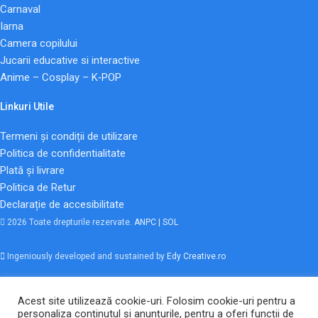
Carnaval
Iarna
Camera copilului
Jucarii educative si interactive
Anime – Cosplay – K‑POP
Linkuri Utile
Termeni și condiții de utilizare
Politica de confidentialitate
Plată și livrare
Politica de Retur
Declarație de accesibilitate
2026 Toate drepturile rezervate.
ANPC |
SOL
Ingeniously developed and sustained by
Edy Creative.ro
Acest site utilizează cookie-uri. Folosim cookie-uri pentru a
Magazin
personaliza conținutul și anunțurile, pentru a oferi funcții de