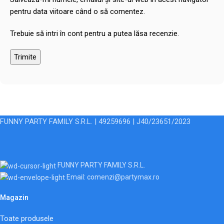
pentru data viitoare când o să comentez.
Trebuie să intri în cont pentru a putea lăsa recenzie.
FUNNY PARTY FAMILY S.R.L. | 49259696 | J40/23651/2023
FUNNY PARTY FAMILY S.R.L.
Email: comenzi@partymax.ro
Magazin
Toate produsele