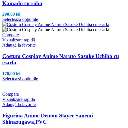
fi
Kamado cu roba
alese
în
290,00
lei
pagina
Acest
Selectează opțiunile
produsului.
produs
are
mai
Compare
multe
Vizualizare rapidă
variații.
Adaugă la favorite
Opțiunile
pot
Costum Cosplay Anime Naruto Sasuke Uchiha cu
fi
esarfa
alese
în
170,00
lei
pagina
Acest
Selectează opțiunile
produsului.
produs
are
mai
Compare
multe
Vizualizare rapidă
variații.
Adaugă la favorite
Opțiunile
pot
Figurina Anime Demon Slayer Sanemi
fi
Shinazugawa,PVC
alese