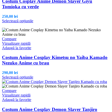
Costum Cosplay Anime Demon Slayer Giyu
Tomioka cu verde
250,00
lei
Acest
Selectează opțiunile
produs
are
mai
multe
Compare
variații.
Vizualizare rapidă
Opțiunile
Adaugă la favorite
pot
fi
Costum Anime Cosplay Kimetsu no Yaiba Kamado
alese
Nezuko Anime cu brau
în
pagina
290,00
lei
produsului.
Acest
Selectează opțiunile
produs
are
mai
Compare
multe
Vizualizare rapidă
variații.
Adaugă la favorite
Opțiunile
pot
Costum Anime Cosplay Demon Slayer Tanjiro