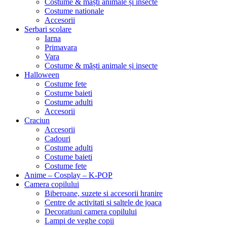
Costume & măști animale și insecte
Costume nationale
Accesorii
Serbari scolare
Iarna
Primavara
Vara
Costume & măști animale și insecte
Halloween
Costume fete
Costume baieti
Costume adulti
Accesorii
Craciun
Accesorii
Cadouri
Costume adulti
Costume baieti
Costume fete
Anime – Cosplay – K‑POP
Camera copilului
Biberoane, suzete si accesorii hranire
Centre de activitati si saltele de joaca
Decoratiuni camera copilului
Lampi de veghe copii