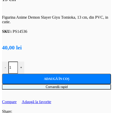
Figurina Anime Demon Slayer Giyu Tomioka, 13 cm, din PVC, in
cutie.
SKU:
PS14536
40,00
lei
Cantitate Figurina Anime Demon Slayer Giyu Tomioka, 13 cm
-
+
ADAUGĂ ÎN COȘ
Comandă rapid
Compare
Adaugă la favorite
Share: