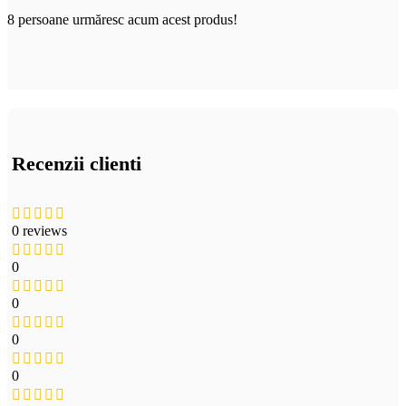
8
persoane urmăresc acum acest produs!
Recenzii clienti
0 reviews
0
0
0
0