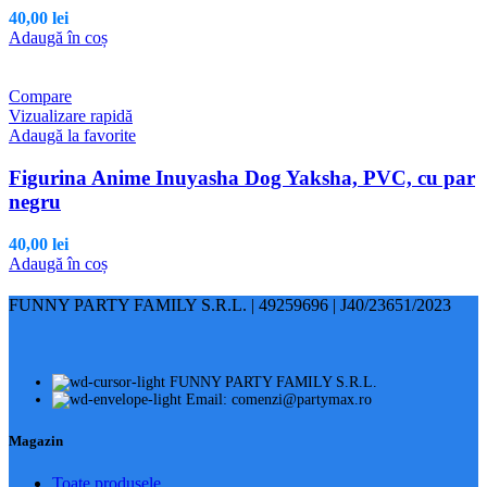
în
40,00
lei
pagina
Adaugă în coș
produsului.
Compare
Vizualizare rapidă
Adaugă la favorite
Figurina Anime Inuyasha Dog Yaksha, PVC, cu par
negru
40,00
lei
Adaugă în coș
FUNNY PARTY FAMILY S.R.L. | 49259696 | J40/23651/2023
FUNNY PARTY FAMILY S.R.L.
Email: comenzi@partymax.ro
Magazin
Toate produsele