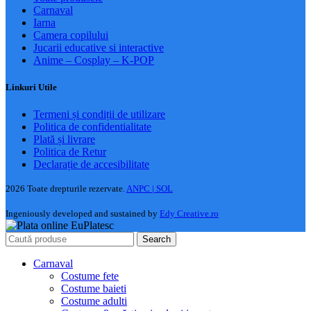
Carnaval
Iarna
Camera copilului
Jucarii educative si interactive
Anime – Cosplay – K‑POP
Linkuri Utile
Termeni și condiții de utilizare
Politica de confidentialitate
Plată și livrare
Politica de Retur
Declarație de accesibilitate
2026 Toate drepturile rezervate.
ANPC |
SOL
Ingeniously developed and sustained by
Edy Creative.ro
Search
Carnaval
Costume fete
Costume baieti
Costume adulti