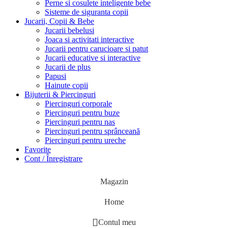
Perne si cosulete inteligente bebe
Sisteme de siguranta copii
Jucarii, Copii & Bebe
Jucarii bebelusi
Joaca si activitati interactive
Jucarii pentru carucioare si patut
Jucarii educative si interactive
Jucarii de plus
Papusi
Hainute copii
Bijuterii & Piercinguri
Piercinguri corporale
Piercinguri pentru buze
Piercinguri pentru nas
Piercinguri pentru sprânceană
Piercinguri pentru ureche
Favorite
Cont / Înregistrare
Magazin
Home
Contul meu