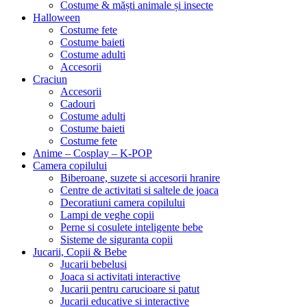
Costume & măști animale și insecte
Halloween
Costume fete
Costume baieti
Costume adulti
Accesorii
Craciun
Accesorii
Cadouri
Costume adulti
Costume baieti
Costume fete
Anime – Cosplay – K‑POP
Camera copilului
Biberoane, suzete si accesorii hranire
Centre de activitati si saltele de joaca
Decoratiuni camera copilului
Lampi de veghe copii
Perne si cosulete inteligente bebe
Sisteme de siguranta copii
Jucarii, Copii & Bebe
Jucarii bebelusi
Joaca si activitati interactive
Jucarii pentru carucioare si patut
Jucarii educative si interactive