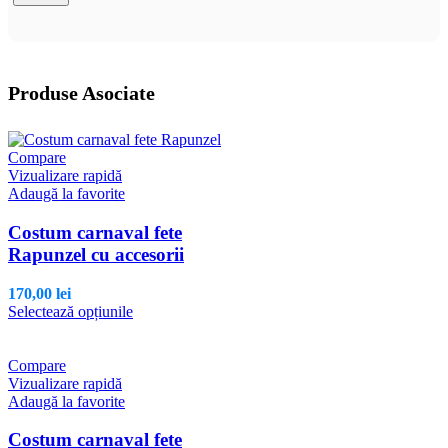
Produse Asociate
Compare
Vizualizare rapidă
Adaugă la favorite
Costum carnaval fete
Rapunzel cu accesorii
170,00
lei
Acest
Selectează opțiunile
produs
are
mai
Compare
multe
Vizualizare rapidă
variații.
Adaugă la favorite
Opțiunile
pot
Costum carnaval fete