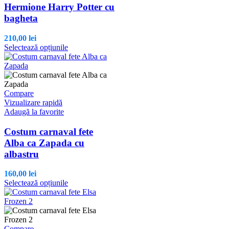
fi
Hermione Harry Potter cu
alese
bagheta
în
pagina
210,00
lei
produsului.
Acest
Selectează opțiunile
produs
are
mai
multe
variații.
Compare
Opțiunile
Vizualizare rapidă
pot
Adaugă la favorite
fi
alese
Costum carnaval fete
în
Alba ca Zapada cu
pagina
albastru
produsului.
160,00
lei
Acest
Selectează opțiunile
produs
are
mai
multe
variații.
Compare