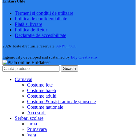
Linkuri Utile
Termeni și condiții de utilizare
Politica de confidentialitate
Plată și livrare
Politica de Retur
Declarație de accesibilitate
2026 Toate drepturile rezervate.
ANPC |
SOL
Ingeniously developed and sustained by
Edy Creative.ro
Search
Carnaval
Costume fete
Costume baieti
Costume adulti
Costume & măști animale și insecte
Costume nationale
Accesorii
Serbari scolare
Iarna
Primavara
Vara