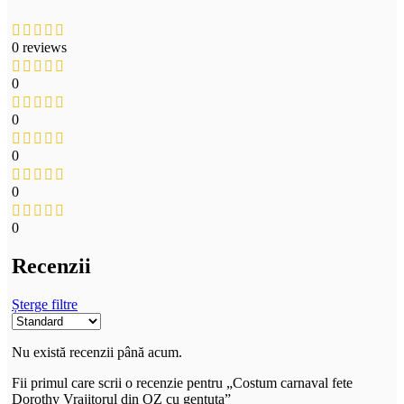
0 reviews
0
0
0
0
0
Recenzii
Șterge filtre
Nu există recenzii până acum.
Fii primul care scrii o recenzie pentru „Costum carnaval fete
Dorothy Vrajitorul din OZ cu gentuta”