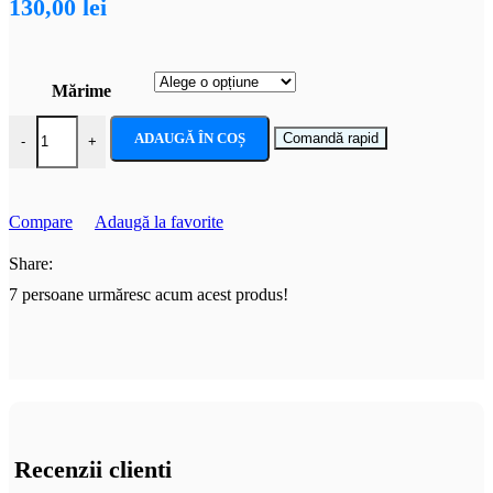
130,00
lei
Mărime
Cantitate Costum carnaval fete Dorothy Vrajitorul din OZ cu gentuta
ADAUGĂ ÎN COȘ
Comandă rapid
-
+
Compare
Adaugă la favorite
Share:
7
persoane urmăresc acum acest produs!
Recenzii clienti