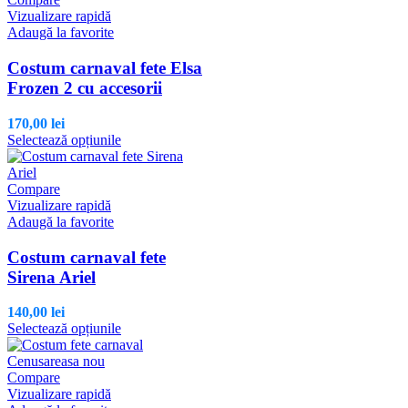
Opțiunile
Vizualizare rapidă
pot
Adaugă la favorite
fi
alese
Costum carnaval fete Elsa
în
Frozen 2 cu accesorii
pagina
produsului.
170,00
lei
Acest
Selectează opțiunile
produs
are
mai
Compare
multe
Vizualizare rapidă
variații.
Adaugă la favorite
Opțiunile
pot
Costum carnaval fete
fi
Sirena Ariel
alese
în
140,00
lei
pagina
Acest
Selectează opțiunile
produsului.
produs
are
mai
Compare
multe
Vizualizare rapidă