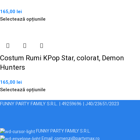
165,00
lei
Selectează opțiunile
Costum Rumi KPop Star, colorat, Demon
Hunters
165,00
lei
Selectează opțiunile
FUNNY PARTY FAMILY S.R.L. | 49259696 | J40/23651/2023
FUNNY PARTY FAMILY S.R.L.
Email: comenzi@partymax.ro