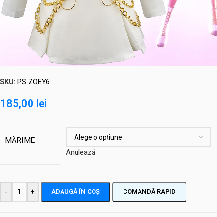
SKU:
PS ZOEY6
185,00
lei
MĂRIME
Anulează
-
+
ADAUGĂ ÎN COȘ
COMANDĂ RAPID