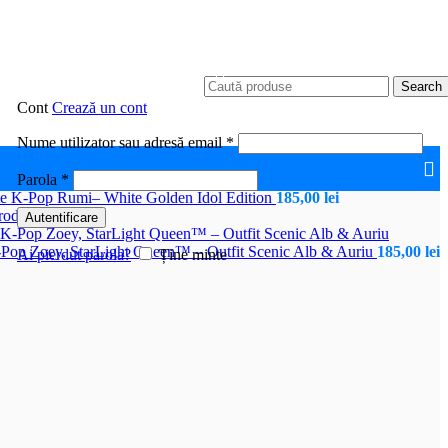
Search
Cont
Crează un cont
Obligatoriu
Nume utilizator sau adresă email
*
Obligatoriu
Parola
*
te K-Pop Rumi– White Golden Idol Edition
185,00
lei
produse
Autentificare
Pop Zoey, StarLight Queen™ – Outfit Scenic Alb & Auriu
185,00
lei
Ai pierdut parola?
Ține minte