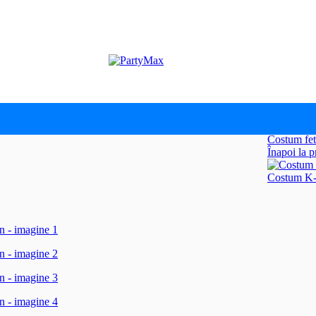
White Golden Idol Edition
Costum fe
Înapoi la 
Costum K-