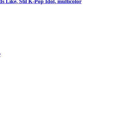
 Like, Stil K‑Pop Idol, multicolor
r