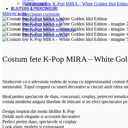
Hainute copii
BIJUTERII & PIERCINGURI
Mărește poza
Piercinguri corporale
Piercinguri pentru buze
Piercinguri pentru nas
Piercinguri pentru sprânceană
Piercinguri pentru ureche
Costum fete K-Pop MIRA – White Gold
Straluceste ca o adevarata vedeta de scena cu impresionantul costum K-
memorabil. Topul cropped cu umeri decorativi si ciucuri aurii ofera un a
Ideal pentru spectacole de dans, concursuri, cosplay, petreceri tematice
croiala moderna asigura libertate de miscare si un efect spectaculos pe
Design inspirat din moda idolilor K-Pop
Detalii aurii elegante si accesorii decorative
Perfect pentru dans, spectacole si cosplay
Look glam, modern si extravagant