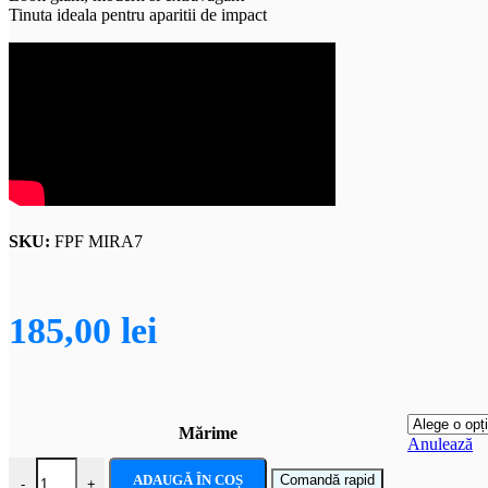
Tinuta ideala pentru aparitii de impact
SKU:
FPF MIRA7
185,00
lei
Mărime
Anulează
Cantitate Costum fete K-Pop MIRA – White Golden Idol Edition
ADAUGĂ ÎN COȘ
Comandă rapid
-
+