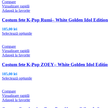
Compare
Vizualizare rapidă
Adaugă la favorite
Costum fete K-Pop Rumi– White Golden Idol Edition
185,00
lei
Acest
Selectează opțiunile
produs
are
mai
Compare
multe
Vizualizare rapidă
variații.
Adaugă la favorite
Opțiunile
pot
Costum fete K-Pop ZOEY– White Golden Idol Editio
fi
alese
185,00
lei
în
Acest
Selectează opțiunile
pagina
produs
produsului.
are
mai
Compare
multe
Vizualizare rapidă
variații.
Adaugă la favorite
Opțiunile