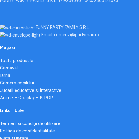
FUNNY PARTY FAMILY S.R.L. | 49259696 | J40/23651/2023
FUNNY PARTY FAMILY S.R.L.
Email: comenzi@partymax.ro
Magazin
Toate produsele
Carnaval
Iarna
Camera copilului
Jucarii educative si interactive
Anime – Cosplay – K‑POP
Linkuri Utile
Termeni și condiții de utilizare
Politica de confidentialitate
Plată și livrare