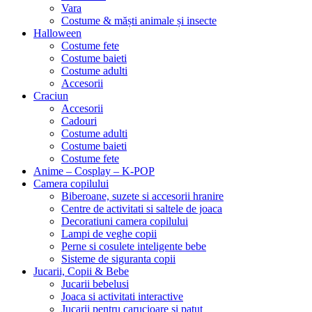
Vara
Costume & măști animale și insecte
Halloween
Costume fete
Costume baieti
Costume adulti
Accesorii
Craciun
Accesorii
Cadouri
Costume adulti
Costume baieti
Costume fete
Anime – Cosplay – K‑POP
Camera copilului
Biberoane, suzete si accesorii hranire
Centre de activitati si saltele de joaca
Decoratiuni camera copilului
Lampi de veghe copii
Perne si cosulete inteligente bebe
Sisteme de siguranta copii
Jucarii, Copii & Bebe
Jucarii bebelusi
Joaca si activitati interactive
Jucarii pentru carucioare si patut