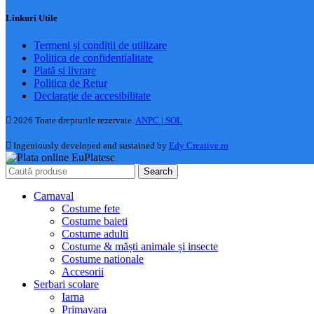
Linkuri Utile
Termeni și condiții de utilizare
Politica de confidentialitate
Plată și livrare
Politica de Retur
Declarație de accesibilitate
2026 Toate drepturile rezervate.
ANPC |
SOL
Ingeniously developed and sustained by
Edy Creative.ro
Search
Carnaval
Costume fete
Costume baieti
Costume adulti
Costume & măști animale și insecte
Costume nationale
Accesorii
Serbari scolare
Iarna
Primavara