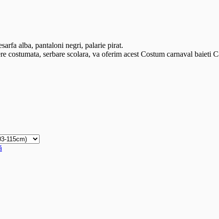
arfa alba, pantaloni negri, palarie pirat.
ere costumata, serbare scolara, va oferim acest Costum carnaval baieti Ca
ă