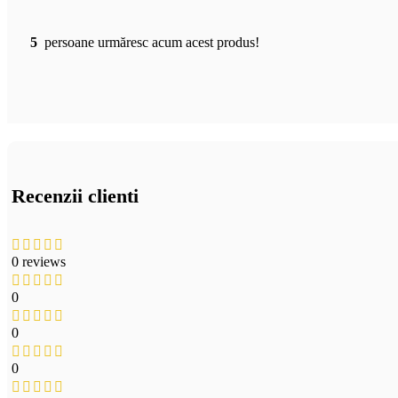
5
persoane urmăresc acum acest produs!
Recenzii clienti
0 reviews
0
0
0