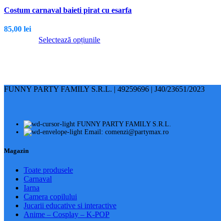
Costum carnaval baieti pirat cu esarfa
85,00
lei
Selectează opțiunile
Acest
produs
are
mai
FUNNY PARTY FAMILY S.R.L. | 49259696 | J40/23651/2023
multe
variații.
Opțiunile
FUNNY PARTY FAMILY S.R.L.
pot
Email: comenzi@partymax.ro
fi
alese
Magazin
în
pagina
Toate produsele
Carnaval
produsului.
Iarna
Camera copilului
Jucarii educative si interactive
Anime – Cosplay – K‑POP