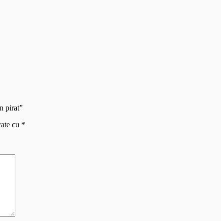
n pirat”
cate cu
*