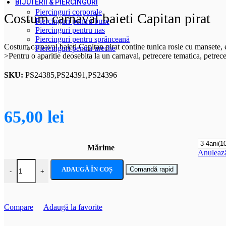
BIJUTERII & PIERCINGURI
Piercinguri corporale
Costum carnaval baieti Capitan pirat
Piercinguri pentru buze
Piercinguri pentru nas
Piercinguri pentru sprânceană
Costum carnaval baieti Capitan pirat contine tunica rosie cu mansete, es
Piercinguri pentru ureche
>Pentru o aparitie deosebita la un carnaval, petrecere tematica, petrec
SKU:
PS24385,PS24391,PS24396
65,00
lei
Mărime
Anuleaz
Cantitate Costum carnaval baieti Capitan pirat
ADAUGĂ ÎN COȘ
Comandă rapid
-
+
Compare
Adaugă la favorite