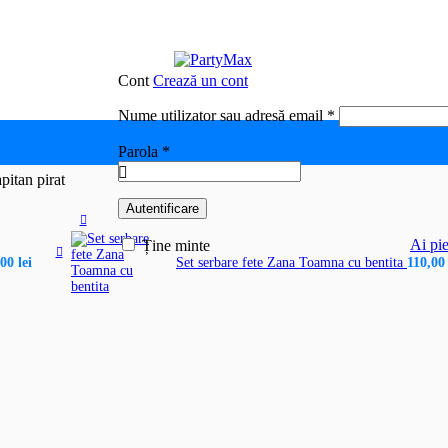
Cont
Crează un cont
Obligatoriu
Nume utilizator sau adresă email
*
Obligatoriu
Parola
*
pitan pirat
Autentificare
Ai pie
Ține minte
,00
lei
Set serbare fete Zana Toamna cu bentita
110,0