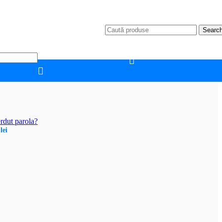
Searc
rdut parola?
0
lei