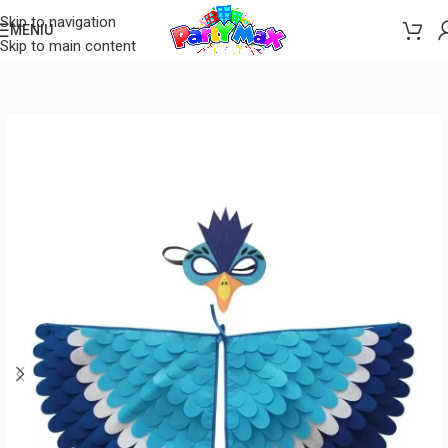
Skip to navigation
MENIU
Skip to main content
Prima pagină
/
Serbari scolare
/
Primavara