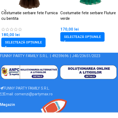
Costumatie serbare fete Furnica
Costumatie fete serbare Fluture
cu bentita
verde
170,00
lei
180,00
lei
SELECTEAZĂ OPȚIUNILE
SELECTEAZĂ OPȚIUNILE
FUNNY PARTY FAMILY S.R.L. | 49259696 | J40/23651/2023
FUNNY PARTY FAMILY S.R.L.
Email: comenzi@partymax.ro
Magazin
Linkuri Utile