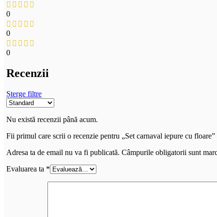
0
0
0
Recenzii
Șterge filtre
Nu există recenzii până acum.
Fii primul care scrii o recenzie pentru „Set carnaval iepure cu floare”
Adresa ta de email nu va fi publicată.
Câmpurile obligatorii sunt mar
Evaluarea ta
*