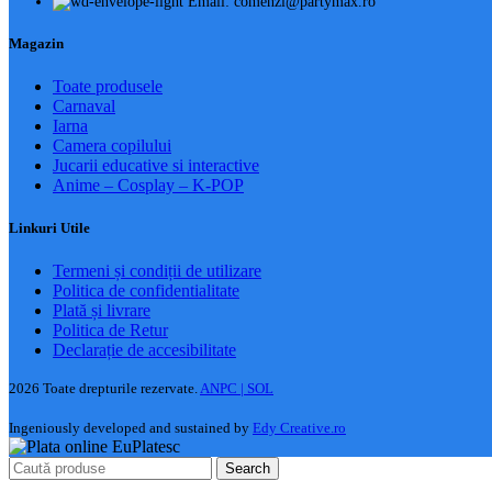
Email: comenzi@partymax.ro
Magazin
Toate produsele
Carnaval
Iarna
Camera copilului
Jucarii educative si interactive
Anime – Cosplay – K‑POP
Linkuri Utile
Termeni și condiții de utilizare
Politica de confidentialitate
Plată și livrare
Politica de Retur
Declarație de accesibilitate
2026 Toate drepturile rezervate.
ANPC |
SOL
Ingeniously developed and sustained by
Edy Creative.ro
Search