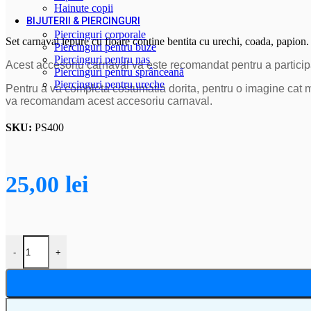
Hainute copii
BIJUTERII & PIERCINGURI
Piercinguri corporale
Set carnaval iepure cu floare contine bentita cu urechi, coada, papion.
Piercinguri pentru buze
Piercinguri pentru nas
Acest accesoriu carnaval va este recomandat pentru a particip
Piercinguri pentru sprânceană
Piercinguri pentru ureche
Pentru a va completa costumatia dorita, pentru o imagine cat m
va recomandam acest accesoriu carnaval.
SKU:
PS400
25,00
lei
Cantitate Set carnaval iepure cu floare
-
+