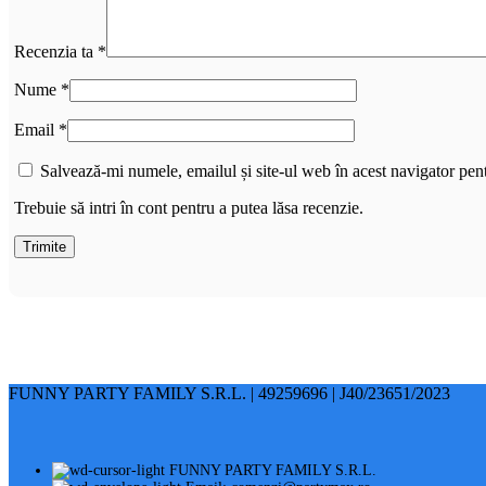
Recenzia ta
*
Nume
*
Email
*
Salvează-mi numele, emailul și site-ul web în acest navigator pen
Trebuie să intri în cont pentru a putea lăsa recenzie.
FUNNY PARTY FAMILY S.R.L. | 49259696 | J40/23651/2023
FUNNY PARTY FAMILY S.R.L.