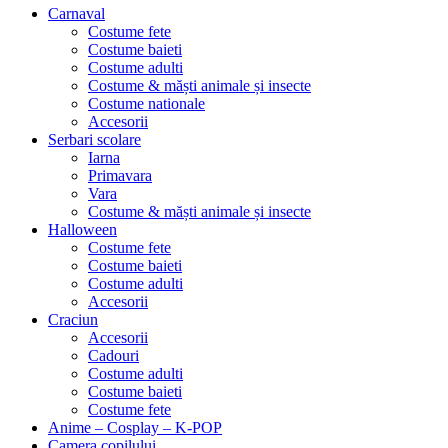
Carnaval
Costume fete
Costume baieti
Costume adulti
Costume & măști animale și insecte
Costume nationale
Accesorii
Serbari scolare
Iarna
Primavara
Vara
Costume & măști animale și insecte
Halloween
Costume fete
Costume baieti
Costume adulti
Accesorii
Craciun
Accesorii
Cadouri
Costume adulti
Costume baieti
Costume fete
Anime – Cosplay – K‑POP
Camera copilului