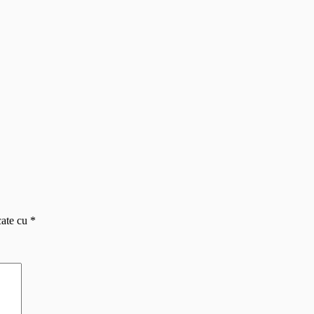
cate cu
*