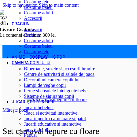
Costume fete
Skip to navigation
Skip to main content
Costume baieti
Costume adulti
Accesorii
CRACIUN
Livrare Gratuita
Accesorii
La comenzi de minim 300 lei
Cadouri
Costume adulti
Costume baieti
Costume fete
Prima pagină
/
Jucarii, Copii & Bebe
/
Jucarii de plus
/
Set carnaval ie
ANIME – COSPLAY – K‑POP
CAMERA COPILULUI
Biberoane, suzete si accesorii hranire
Centre de activitati si saltele de joaca
Decoratiuni camera copilului
Lampi de veghe copii
Perne si cosulete inteligente bebe
Sisteme de siguranta copii
JUCARII, COPII & BEBE
Jucarii bebelusi
Mărește poza
Joaca si activitati interactive
Jucarii pentru carucioare si patut
Jucarii educative si interactive
Set carnaval iepure cu floare
Jucarii de plus
Papusi