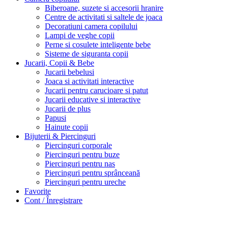
Biberoane, suzete si accesorii hranire
Centre de activitati si saltele de joaca
Decoratiuni camera copilului
Lampi de veghe copii
Perne si cosulete inteligente bebe
Sisteme de siguranta copii
Jucarii, Copii & Bebe
Jucarii bebelusi
Joaca si activitati interactive
Jucarii pentru carucioare si patut
Jucarii educative si interactive
Jucarii de plus
Papusi
Hainute copii
Bijuterii & Piercinguri
Piercinguri corporale
Piercinguri pentru buze
Piercinguri pentru nas
Piercinguri pentru sprânceană
Piercinguri pentru ureche
Favorite
Cont / Înregistrare