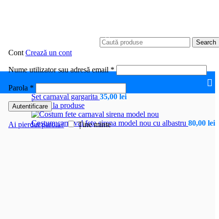
Search
Cont
Crează un cont
Obligatoriu
Nume utilizator sau adresă email
*
Obligatoriu
Parola
*
Set carnaval gargarita
35,00
lei
Înapoi la produse
Autentificare
Costum carnaval fete sirena model nou cu albastru
80,00
lei
Ai pierdut parola?
Ține minte