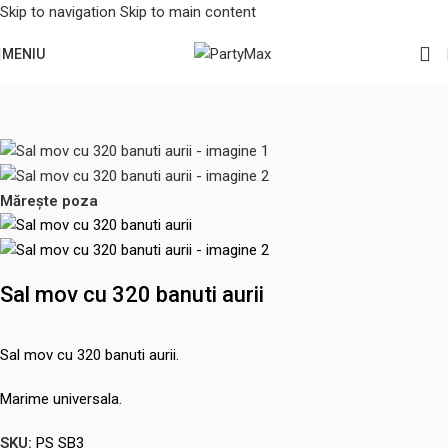
Skip to navigation
Skip to main content
MENIU
Prima pagină
/
Jucarii, Copii & Bebe
/
Jucarii de plus
Mărește poza
Sal mov cu 320 banuti aurii
Sal mov cu 320 banuti aurii.
Marime universala.
SKU:
PS SB3