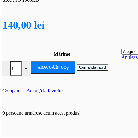
140,00
lei
Mărime
Anuleaz
Cantitate Rochie carnaval Printesa Belle, Frumoasa si Bestia, cu flutur
ADAUGĂ ÎN COȘ
Comandă rapid
-
+
Compare
Adaugă la favorite
9
persoane urmăresc acum acest produs!