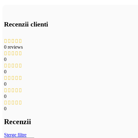
Recenzii clienti
0 reviews
0
0
0
0
0
Recenzii
Șterge filtre