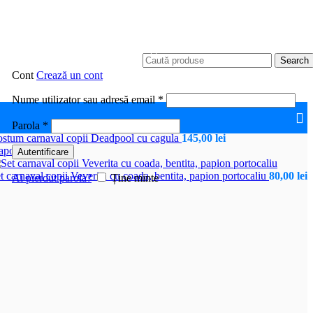
Search
Cont
Crează un cont
Obligatoriu
Nume utilizator sau adresă email
*
Obligatoriu
Parola
*
stum carnaval copii Deadpool cu cagula
145,00
lei
apoi la produse
Autentificare
t carnaval copii Veverita cu coada, bentita, papion portocaliu
80,00
lei
Ai pierdut parola?
Ține minte