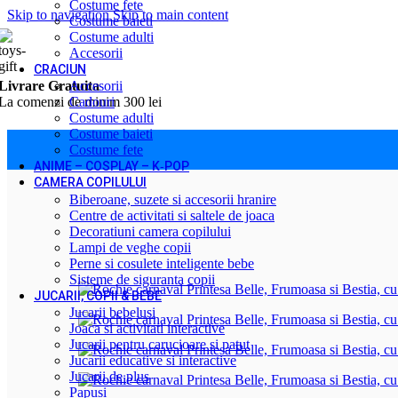
Costume fete
Skip to navigation
Skip to main content
Costume baieti
Costume adulti
Accesorii
CRACIUN
Livrare Gratuita
Accesorii
La comenzi de minim 300 lei
Cadouri
Costume adulti
Costume baieti
Costume fete
Prima pagină
/
Serbari scolare
/
Primavara
/
Rochie carnaval Printesa B
ANIME – COSPLAY – K‑POP
CAMERA COPILULUI
Biberoane, suzete si accesorii hranire
Centre de activitati si saltele de joaca
Decoratiuni camera copilului
Lampi de veghe copii
Perne si cosulete inteligente bebe
Sisteme de siguranta copii
JUCARII, COPII & BEBE
Jucarii bebelusi
Joaca si activitati interactive
Jucarii pentru carucioare si patut
Jucarii educative si interactive
Jucarii de plus
Papusi