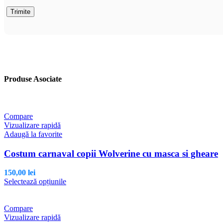
Produse Asociate
Compare
Vizualizare rapidă
Adaugă la favorite
Costum carnaval copii Wolverine cu masca si gheare
150,00
lei
Acest
Selectează opțiunile
produs
are
mai
Compare
multe
Vizualizare rapidă