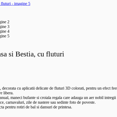
a si Bestia, cu fluturi
ecorata cu aplicatii delicate de fluturi 3D colorati, pentru un efect feer
e libera.
manual, maneci bufante si croiala regala care adauga un aer nobil intregii 
ice, carnavaluri, zile de nastere sau sedinte foto de poveste.
cta pentru rotiri de bal si dansuri de printesa.