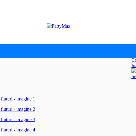
elle, Frumoasa si Bestia, cu fluturi
Co
În
Se