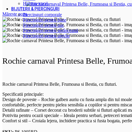
Hainute copii
BIJUTERII & PIERCINGURI
Mărește poza
Piercinguri corporale
Piercinguri pentru buze
Piercinguri pentru nas
Piercinguri pentru sprânceană
Piercinguri pentru ureche
Rochie carnaval Printesa Belle, Frumoas
Rochie carnaval Printesa Belle, Frumoasa si Bestia, cu fluturi.
Specificatii principale:
Design de poveste – Rochie galben auriu cu fusta ampla din tul moale, d
confortabile, perfecte pentru pielea sensibila a copiilor si pentru miscar
Detalii rafinate – Corset decorat cu broderii subtile si fluturi aplicati 
Potrivita pentru ocazii speciale – Ideala pentru serbari, petreceri temat
Confort si stil – Croiala lejera, inchidere practica si fusta bogata, perfe
SKU:
PS 1005RD