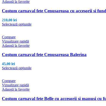
variații.
Adaugă la favorite
Opțiunile
pot
Costum carnaval fete Cenusareasa cu accesorii si fun
fi
alese
210,00
lei
în
Acest
Selectează opțiunile
pagina
produs
produsului.
are
mai
Compare
multe
Vizualizare rapidă
variații.
Adaugă la favorite
Opțiunile
pot
Costum carnaval fete Cenusareasa Balerina
fi
alese
45,00
lei
în
Acest
Selectează opțiunile
pagina
produs
produsului.
are
mai
Compare
multe
Vizualizare rapidă
variații.
Adaugă la favorite
Opțiunile
pot
Costum carnaval fete Belle cu accesorii si manusi cu f
fi