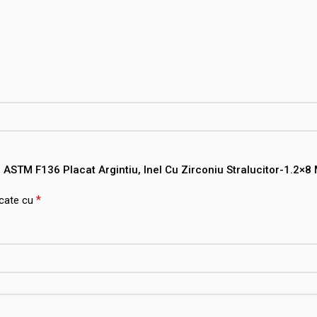
n ASTM F136 Placat Argintiu, Inel Cu Zirconiu Stralucitor-1.2×8
*
rcate cu