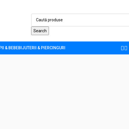
Search
PII & BEBE
BIJUTERII & PIERCINGURI
tralucitor-1.2×8 mm
Înapoi la prod