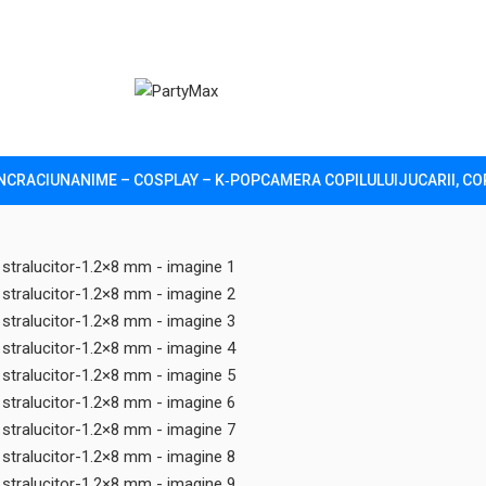
N
CRACIUN
ANIME – COSPLAY – K‑POP
CAMERA COPILULUI
JUCARII, CO
cing ureche titan ASTM F136 placat argintiu, inel cu zirconiu s