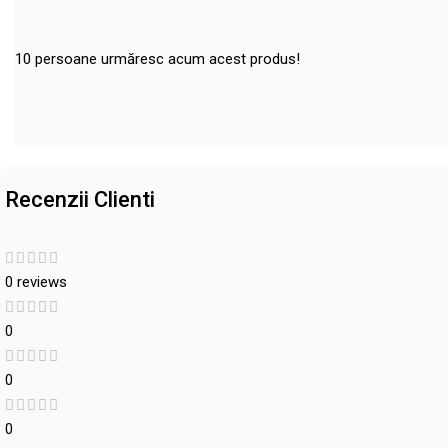
10
persoane urmăresc acum acest produs!
Recenzii Clienti
0 reviews
0
0
0