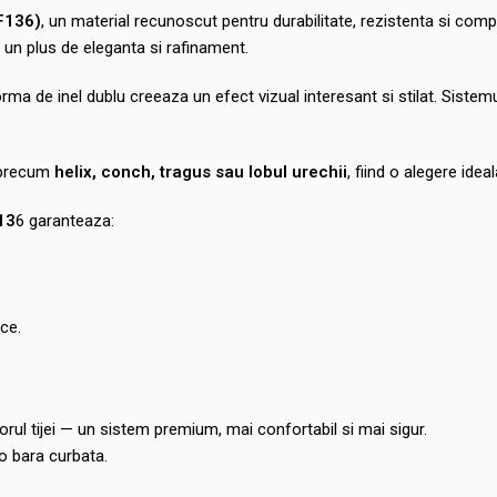
F136)
, un material recunoscut pentru durabilitate, rezistenta si comp
a un plus de eleganta si rafinament.
orma de inel dublu creeaza un efect vizual interesant si stilat. Sistemul
, precum
helix, conch, tragus sau lobul urechii
, fiind o alegere ide
13
6 garanteaza:
ce.
iorul tijei — un sistem premium, mai confortabil si mai sigur.
 o bara curbata.