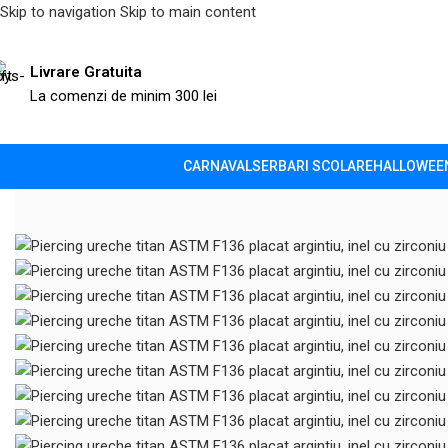
Skip to navigation
Skip to main content
Livrare Gratuita
La comenzi de minim 300 lei
CARNAVAL
SERBARI SCOLARE
HALLOWEE
Prima pagină
/
Bijuterii & Piercinguri
/
Piercinguri pentru ureche
/
Pier