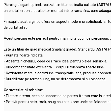
Piercing elegant tip inel, realizat din titan de inalta calitate
(ASTM 
un cristal zirconia stralucitor montat intr-o rama fina, care adaug
Finisajul placat argintiu ofera un aspect modern si sofisticat, iar f
de purtat zilnic.
Acest piercing este perfect pentru mai multe tipuri de piercinguri
Este un titan de grad medical (implant grade). Standardul
ASTM F
• Puritate foarte ridicata.
• Absenta nichelului, ceea ce il face ideal pentru pielea sensibila.
• Biocompatibilitate excelenta – corpul il tolereaza foarte bine.
• Rezistenta mare la coroziune, transpiratie, apa, produse cosmeti
• Durabilitate pe termen lung, nu se deformeaza si nu oxideaza.
Caracteristici tehnice:
• Filetare interna, ceea ce inseamna ca partea filetata este in inter
• Potrivit pentru helix, rook, snug sau alte zone unde se foloseste