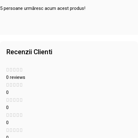
5
persoane urmăresc acum acest produs!
Recenzii Clienti
0 reviews
0
0
0
0