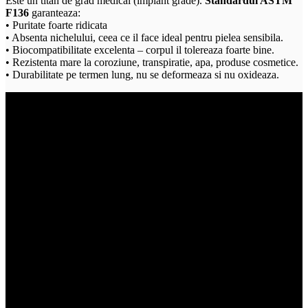
Este un titan de grad medical (implant grade).
Standardul ASTM
F136
garanteaza:
• Puritate foarte ridicata
• Absenta nichelului, ceea ce il face ideal pentru pielea sensibila.
• Biocompatibilitate excelenta – corpul il tolereaza foarte bine.
• Rezistenta mare la coroziune, transpiratie, apa, produse cosmetice.
• Durabilitate pe termen lung, nu se deformeaza si nu oxideaza.