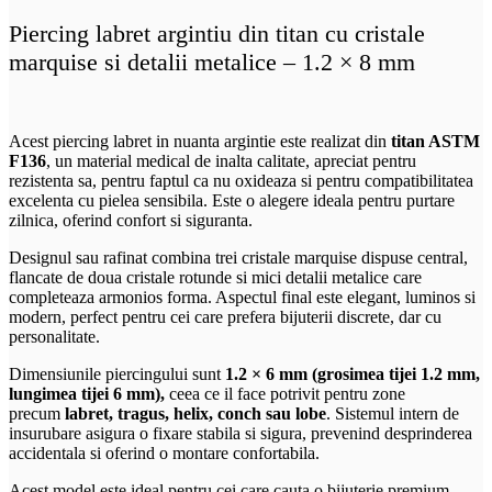
Piercing labret argintiu din titan cu cristale
marquise si detalii metalice – 1.2 × 8 mm
Acest piercing labret in nuanta argintie este realizat din
titan ASTM
F136
, un material medical de inalta calitate, apreciat pentru
rezistenta sa, pentru faptul ca nu oxideaza si pentru compatibilitatea
excelenta cu pielea sensibila. Este o alegere ideala pentru purtare
zilnica, oferind confort si siguranta.
Designul sau rafinat combina trei cristale marquise dispuse central,
flancate de doua cristale rotunde si mici detalii metalice care
completeaza armonios forma. Aspectul final este elegant, luminos si
modern, perfect pentru cei care prefera bijuterii discrete, dar cu
personalitate.
Dimensiunile piercingului sunt
1.2 × 6 mm (grosimea tijei 1.2 mm,
lungimea tijei 6 mm),
ceea ce il face potrivit pentru zone
precum
labret, tragus, helix, conch sau lobe
. Sistemul intern de
insurubare asigura o fixare stabila si sigura, prevenind desprinderea
accidentala si oferind o montare confortabila.
Acest model este ideal pentru cei care cauta o bijuterie premium,