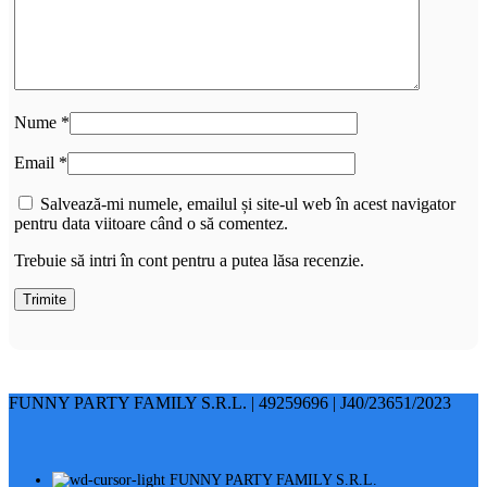
Nume
*
Email
*
Salvează-mi numele, emailul și site-ul web în acest navigator
pentru data viitoare când o să comentez.
Trebuie să intri în cont pentru a putea lăsa recenzie.
FUNNY PARTY FAMILY S.R.L. | 49259696 | J40/23651/2023
FUNNY PARTY FAMILY S.R.L.