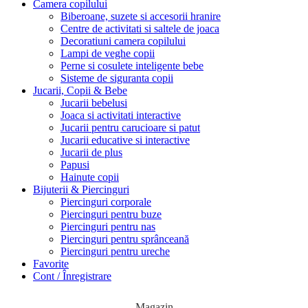
Camera copilului
Biberoane, suzete si accesorii hranire
Centre de activitati si saltele de joaca
Decoratiuni camera copilului
Lampi de veghe copii
Perne si cosulete inteligente bebe
Sisteme de siguranta copii
Jucarii, Copii & Bebe
Jucarii bebelusi
Joaca si activitati interactive
Jucarii pentru carucioare si patut
Jucarii educative si interactive
Jucarii de plus
Papusi
Hainute copii
Bijuterii & Piercinguri
Piercinguri corporale
Piercinguri pentru buze
Piercinguri pentru nas
Piercinguri pentru sprânceană
Piercinguri pentru ureche
Favorite
Cont / Înregistrare
Magazin