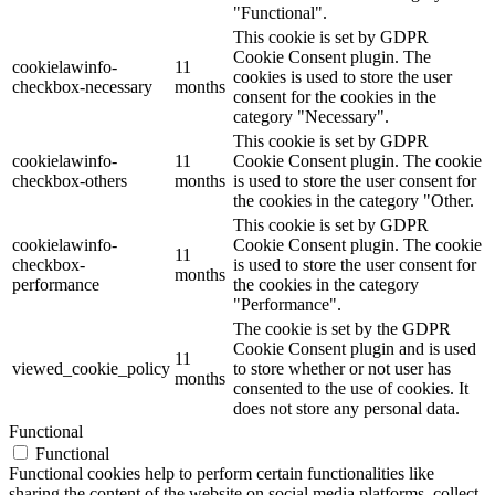
"Functional".
This cookie is set by GDPR
Cookie Consent plugin. The
cookielawinfo-
11
cookies is used to store the user
checkbox-necessary
months
consent for the cookies in the
category "Necessary".
This cookie is set by GDPR
cookielawinfo-
11
Cookie Consent plugin. The cookie
checkbox-others
months
is used to store the user consent for
the cookies in the category "Other.
This cookie is set by GDPR
cookielawinfo-
Cookie Consent plugin. The cookie
11
checkbox-
is used to store the user consent for
months
performance
the cookies in the category
"Performance".
The cookie is set by the GDPR
Cookie Consent plugin and is used
11
viewed_cookie_policy
to store whether or not user has
months
consented to the use of cookies. It
does not store any personal data.
Functional
Functional
Functional cookies help to perform certain functionalities like
sharing the content of the website on social media platforms, collect