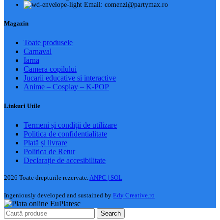
Email: comenzi@partymax.ro
Magazin
Toate produsele
Carnaval
Iarna
Camera copilului
Jucarii educative si interactive
Anime – Cosplay – K‑POP
Linkuri Utile
Termeni și condiții de utilizare
Politica de confidentialitate
Plată și livrare
Politica de Retur
Declarație de accesibilitate
2026 Toate drepturile rezervate.
ANPC |
SOL
Ingeniously developed and sustained by
Edy Creative.ro
Search