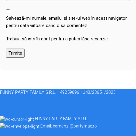
Salvează-mi numele, emailul și site-ul web în acest navigator
pentru data viitoare când o să comentez.
Trebuie să intri în cont pentru a putea lăsa recenzie.
FUNNY PARTY FAMILY S.R.L. | 49259696 | J40/23651/2023
FUNNY PARTY FAMILY S.R.L.
Email: comenzi@partymax.ro