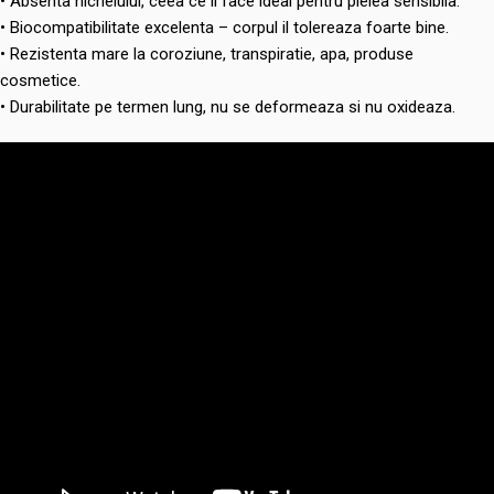
• Absenta nichelului, ceea ce il face ideal pentru pielea sensibila.
• Biocompatibilitate excelenta – corpul il tolereaza foarte bine.
• Rezistenta mare la coroziune, transpiratie, apa, produse
cosmetice.
• Durabilitate pe termen lung, nu se deformeaza si nu oxideaza.