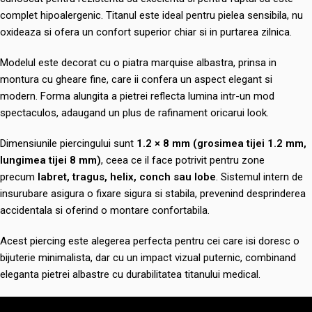
complet hipoalergenic. Titanul este ideal pentru pielea sensibila, nu
oxideaza si ofera un confort superior chiar si in purtarea zilnica.
Modelul este decorat cu o piatra marquise albastra, prinsa in
montura cu gheare fine, care ii confera un aspect elegant si
modern. Forma alungita a pietrei reflecta lumina intr-un mod
spectaculos, adaugand un plus de rafinament oricarui look.
Dimensiunile piercingului sunt
1.2 × 8 mm (grosimea tijei 1.2 mm,
lungimea tijei 8 mm)
, ceea ce il face potrivit pentru zone
precum
labret, tragus, helix, conch sau lobe
. Sistemul intern de
insurubare asigura o fixare sigura si stabila, prevenind desprinderea
accidentala si oferind o montare confortabila.
Acest piercing este alegerea perfecta pentru cei care isi doresc o
bijuterie minimalista, dar cu un impact vizual puternic, combinand
eleganta pietrei albastre cu durabilitatea titanului medical.