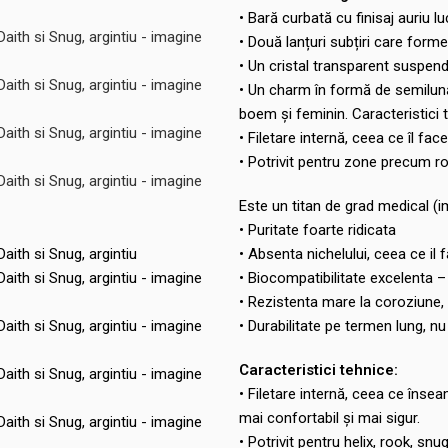
• Bară curbată cu finisaj auriu l
• Două lanțuri subțiri care form
• Un cristal transparent suspen
• Un charm în formă de semilună,
boem și feminin. Caracteristici 
• Filetare internă, ceea ce îl face
• Potrivit pentru zone precum ro
Este un titan de grad medical (
• Puritate foarte ridicata
• Absenta nichelului, ceea ce il 
• Biocompatibilitate excelenta – 
• Rezistenta mare la coroziune,
• Durabilitate pe termen lung, 
Caracteristici tehnice:
• Filetare internă, ceea ce însea
mai confortabil și mai sigur.
• Potrivit pentru helix, rook, s