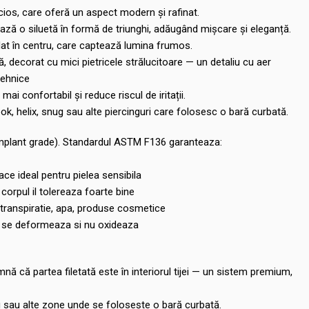
ucios, care oferă un aspect modern și rafinat.
ează o siluetă în formă de triunghi, adăugând mișcare și eleganță.
dat în centru, care captează lumina frumos.
 decorat cu mici pietricele strălucitoare — un detaliu cu aer
tehnice
 mai confortabil și reduce riscul de iritații.
ok, helix, snug sau alte piercinguri care folosesc o bară curbată.
implant grade). Standardul ASTM F136 garanteaza:
face ideal pentru pielea sensibila
corpul il tolereaza foarte bine
 transpiratie, apa, produse cosmetice
nu se deformeaza si nu oxideaza
mnă că partea filetată este în interiorul tijei — un sistem premium,
nug sau alte zone unde se folosește o bară curbată.