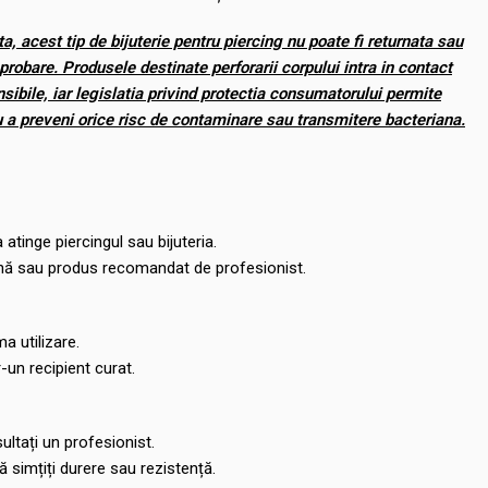
a, acest tip de bijuterie pentru piercing nu poate fi returnata sau
robare. Produsele destinate perforarii corpului intra in contact
nsibile, iar legislatia privind protectia consumatorului permite
ru a preveni orice risc de contaminare sau transmitere bacteriana.
 atinge piercingul sau bijuteria.
lină sau produs recomandat de profesionist.
ma utilizare.
r-un recipient curat.
sultați un profesionist.
că simțiți durere sau rezistență.