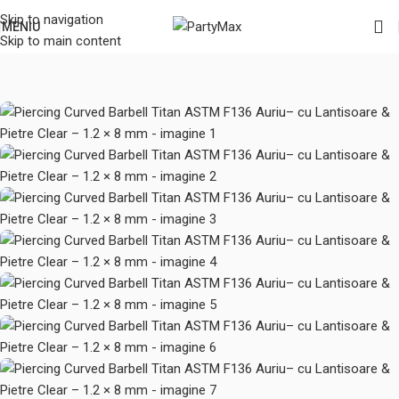
Skip to navigation
MENIU
Skip to main content
Prima pagină
/
Bijuterii & Piercinguri
/
Piercinguri pentru ureche