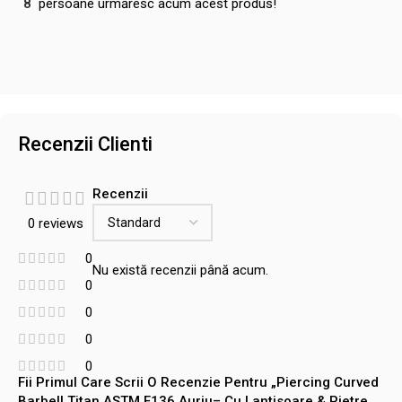
8
persoane urmăresc acum acest produs!
Recenzii Clienti
Recenzii
0 reviews
0
Nu există recenzii până acum.
0
0
0
0
Fii Primul Care Scrii O Recenzie Pentru „Piercing Curved
Barbell Titan ASTM F136 Auriu– Cu Lantisoare & Pietre