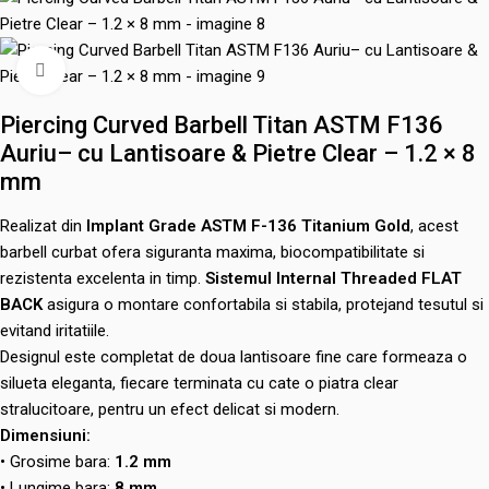
Mărește poza
Piercing Curved Barbell Titan ASTM F136
Auriu– cu Lantisoare & Pietre Clear – 1.2 × 8
mm
Realizat din
Implant Grade ASTM F-136 Titanium Gold
, acest
barbell curbat ofera siguranta maxima, biocompatibilitate si
rezistenta excelenta in timp.
Sistemul Internal Threaded FLAT
BACK
asigura o montare confortabila si stabila, protejand tesutul si
evitand iritatiile.
Designul este completat de doua lantisoare fine care formeaza o
silueta eleganta, fiecare terminata cu cate o piatra clear
stralucitoare, pentru un efect delicat si modern.
Dimensiuni:
• Grosime bara:
1.2 mm
• Lungime bara:
8 mm