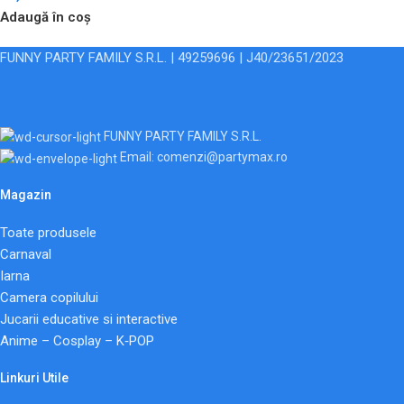
Adaugă în coș
FUNNY PARTY FAMILY S.R.L. | 49259696 | J40/23651/2023
FUNNY PARTY FAMILY S.R.L.
Email: comenzi@partymax.ro
Magazin
Toate produsele
Carnaval
Iarna
Camera copilului
Jucarii educative si interactive
Anime – Cosplay – K‑POP
Linkuri Utile