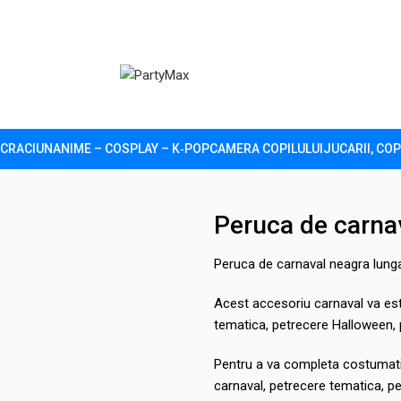
CRACIUN
ANIME – COSPLAY – K‑POP
CAMERA COPILULUI
JUCARII, COP
 lunga
Peruca de carna
Peruca de carnaval neagra lung
Acest accesoriu carnaval va est
tematica, petrecere Halloween,
Pentru a va completa costumatia
carnaval, petrecere tematica, p