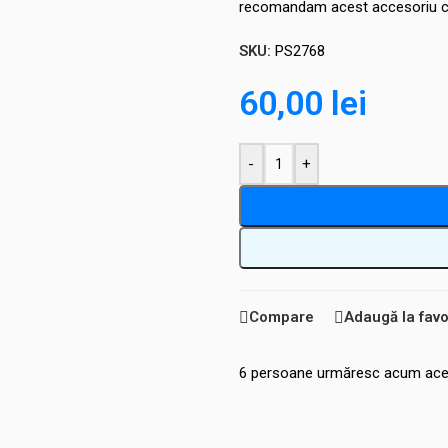
recomandam acest accesoriu c
SKU:
PS2768
60,00
lei
-
+
Compare
Adaugă la favo
6
persoane urmăresc acum ace