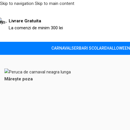
Skip to navigation
Skip to main content
Livrare Gratuita
La comenzi de minim 300 lei
CARNAVAL
SERBARI SCOLARE
HALLOWEEN
Prima pagină
/
Halloween
/
Accesorii
/
Peruca de carnaval neagra
Mărește poza