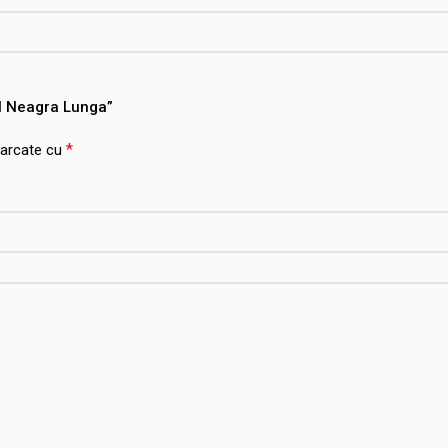
al Neagra Lunga”
*
marcate cu