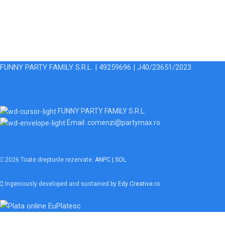
FUNNY PARTY FAMILY S.R.L. | 49259696 | J40/23651/2023
FUNNY PARTY FAMILY S.R.L.
Email: comenzi@partymax.ro
2026 Toate drepturile rezervate.
ANPC |
SOL
Ingeniously developed and sustained by
Edy Creative.ro