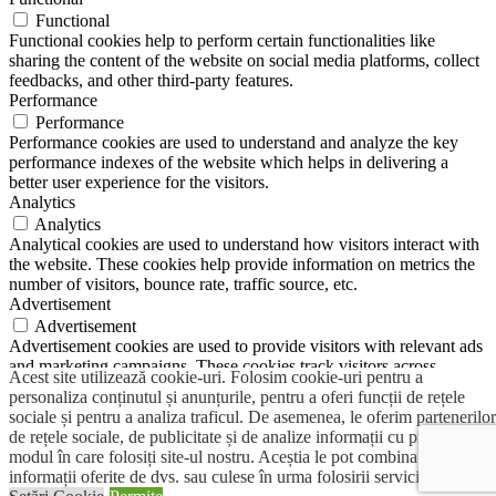
Functional
Functional cookies help to perform certain functionalities like
sharing the content of the website on social media platforms, collect
feedbacks, and other third-party features.
Performance
Performance
Performance cookies are used to understand and analyze the key
performance indexes of the website which helps in delivering a
better user experience for the visitors.
Analytics
Analytics
Analytical cookies are used to understand how visitors interact with
the website. These cookies help provide information on metrics the
number of visitors, bounce rate, traffic source, etc.
Advertisement
Advertisement
Advertisement cookies are used to provide visitors with relevant ads
and marketing campaigns. These cookies track visitors across
Acest site utilizează cookie-uri. Folosim cookie-uri pentru a
websites and collect information to provide customized ads.
personaliza conținutul și anunțurile, pentru a oferi funcții de rețele
Others
sociale și pentru a analiza traficul. De asemenea, le oferim partenerilor
Others
de rețele sociale, de publicitate și de analize informații cu privire la
Other uncategorized cookies are those that are being analyzed and
modul în care folosiți site-ul nostru. Aceștia le pot combina cu alte
have not been classified into a category as yet.
informații oferite de dvs. sau culese în urma folosirii serviciilor lor.
SALVEAZĂ ȘI ACCEPTĂ