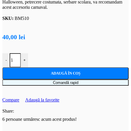
Halloween, petrecere costumata, serbare scolara, va recomandam
acest accesoriu carnaval.
SKU:
BM510
40,00
lei
Cantitate Masca Halloween Zombie
-
+
ADAUGĂ ÎN COȘ
Comandă rapid
Compare
Adaugă la favorite
Share:
6
persoane urmăresc acum acest produs!