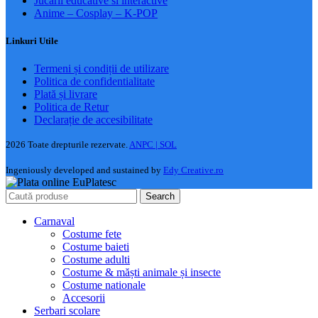
Jucarii educative si interactive
Anime – Cosplay – K‑POP
Linkuri Utile
Termeni și condiții de utilizare
Politica de confidentialitate
Plată și livrare
Politica de Retur
Declarație de accesibilitate
2026 Toate drepturile rezervate.
ANPC |
SOL
Ingeniously developed and sustained by
Edy Creative.ro
Search
Carnaval
Costume fete
Costume baieti
Costume adulti
Costume & măști animale și insecte
Costume nationale
Accesorii
Serbari scolare