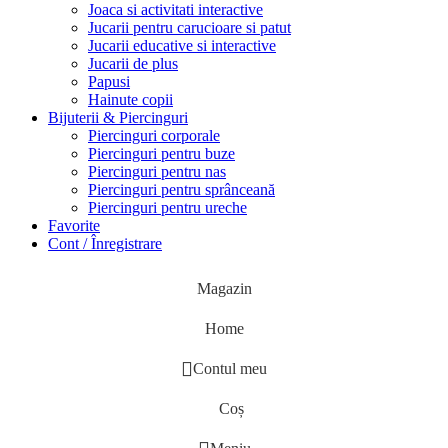
Joaca si activitati interactive
Jucarii pentru carucioare si patut
Jucarii educative si interactive
Jucarii de plus
Papusi
Hainute copii
Bijuterii & Piercinguri
Piercinguri corporale
Piercinguri pentru buze
Piercinguri pentru nas
Piercinguri pentru sprânceană
Piercinguri pentru ureche
Favorite
Cont / Înregistrare
Magazin
Home
Contul meu
Coș