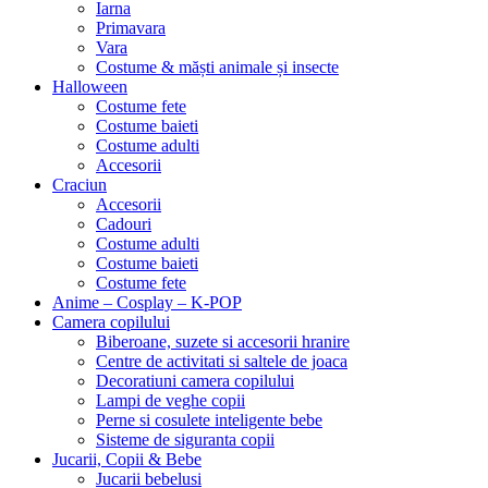
Iarna
Primavara
Vara
Costume & măști animale și insecte
Halloween
Costume fete
Costume baieti
Costume adulti
Accesorii
Craciun
Accesorii
Cadouri
Costume adulti
Costume baieti
Costume fete
Anime – Cosplay – K‑POP
Camera copilului
Biberoane, suzete si accesorii hranire
Centre de activitati si saltele de joaca
Decoratiuni camera copilului
Lampi de veghe copii
Perne si cosulete inteligente bebe
Sisteme de siguranta copii
Jucarii, Copii & Bebe
Jucarii bebelusi