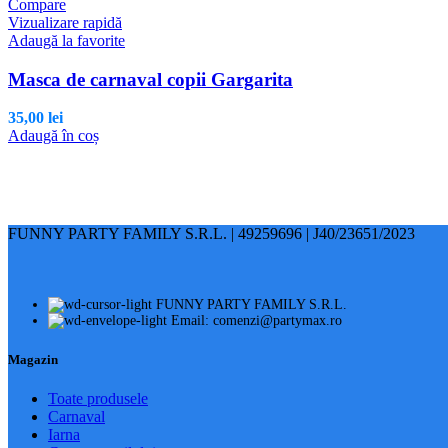
Compare
Vizualizare rapidă
Adaugă la favorite
Masca de carnaval copii Gargarita
35,00
lei
Adaugă în coș
FUNNY PARTY FAMILY S.R.L. | 49259696 | J40/23651/2023
FUNNY PARTY FAMILY S.R.L.
Email: comenzi@partymax.ro
Magazin
Toate produsele
Carnaval
Iarna