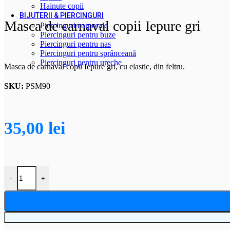
Hainute copii
BIJUTERII & PIERCINGURI
Masca de carnaval copii Iepure gri
Piercinguri corporale
Piercinguri pentru buze
Piercinguri pentru nas
Piercinguri pentru sprânceană
Piercinguri pentru ureche
Masca de carnaval copii Iepure gri, cu elastic, din feltru.
SKU:
PSM90
35,00
lei
Cantitate Masca de carnaval copii Iepure gri
-
+