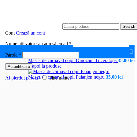
Search
Cont
Crează un cont
Obligatoriu
Nume utilizator sau adresă email
*
Obligatoriu
Parola
*
Masca de carnaval copii Dinozaur Triceratops
35,00
lei
Înapoi la produse
Autentificare
Masca de carnaval copii Paianjen negru
35,00
lei
Ai pierdut parola?
Ține minte