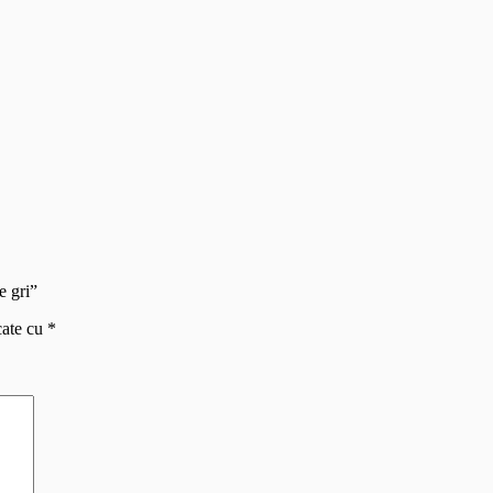
e gri”
cate cu
*