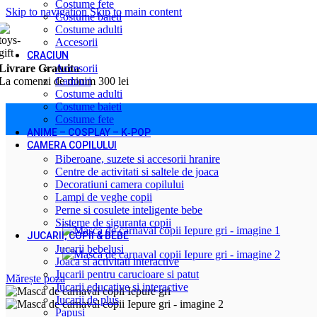
Costume fete
Skip to navigation
Skip to main content
Costume baieti
Costume adulti
Accesorii
CRACIUN
Livrare Gratuita
Accesorii
La comenzi de minim 300 lei
Cadouri
Costume adulti
Costume baieti
Costume fete
Prima pagină
/
Jucarii, Copii & Bebe
/
Jucarii de plus
/
Masca de carna
ANIME – COSPLAY – K‑POP
CAMERA COPILULUI
Biberoane, suzete si accesorii hranire
Centre de activitati si saltele de joaca
Decoratiuni camera copilului
Lampi de veghe copii
Perne si cosulete inteligente bebe
Sisteme de siguranta copii
JUCARII, COPII & BEBE
Jucarii bebelusi
Joaca si activitati interactive
Jucarii pentru carucioare si patut
Mărește poza
Jucarii educative si interactive
Jucarii de plus
Papusi