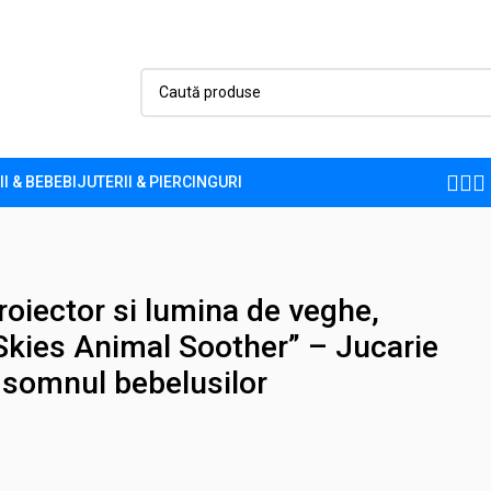
II & BEBE
BIJUTERII & PIERCINGURI
l Soother” – Jucarie muzicala pentru somnul bebelusilor
roiector si lumina de veghe,
Skies Animal Soother” – Jucarie
 somnul bebelusilor