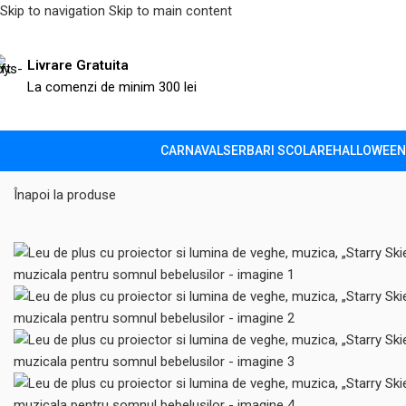
Skip to navigation
Skip to main content
Livrare Gratuita
La comenzi de minim 300 lei
CARNAVAL
SERBARI SCOLARE
HALLOWEEN
Prima pagină
/
Camera copilului
/
Lampi de veghe copii
/
Leu de plus
Înapoi la produse