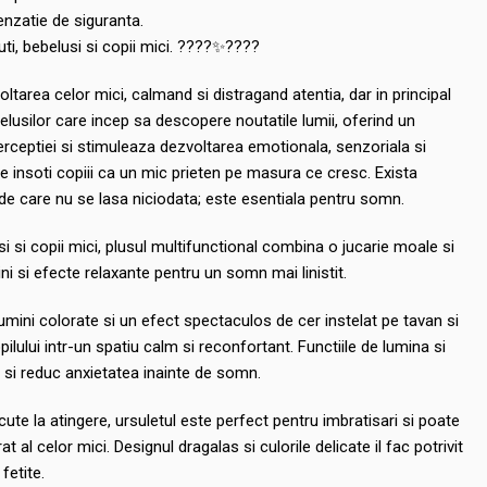
nzatie de siguranta.
i, bebelusi si copii mici. ????✨????
oltarea celor mici, calmand si distragand atentia, dar in principal
elusilor care incep sa descopere noutatile lumii, oferind un
rceptiei si stimuleaza dezvoltarea emotionala, senzoriala si
e insoti copiii ca un mic prieten pe masura ce cresc. Exista
de care nu se lasa niciodata; este esentiala pentru somn.
 si copii mici, plusul multifunctional combina o jucarie moale si
i si efecte relaxante pentru un somn mai linistit.
lumini colorate si un efect spectaculos de cer instelat pe tavan si
lului intr-un spatiu calm si reconfortant. Functiile de lumina si
i si reduc anxietatea inainte de somn.
cute la atingere, ursuletul este perfect pentru imbratisari si poate
 al celor mici. Designul dragalas si culorile delicate il fac potrivit
fetite.