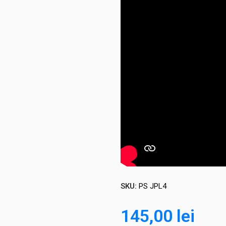
SKU:
PS JPL4
145,00
lei