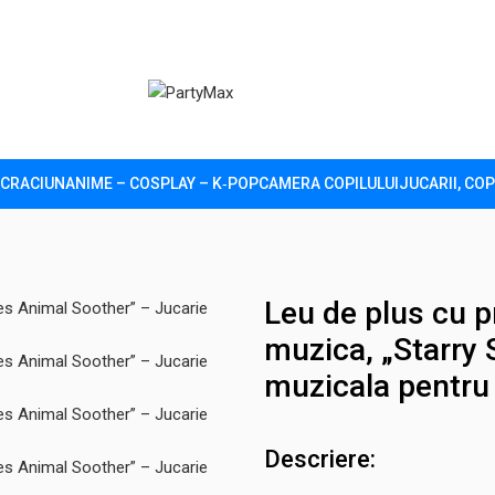
CRACIUN
ANIME – COSPLAY – K‑POP
CAMERA COPILULUI
JUCARII, COP
 cu proiector si lumina de veghe, muzica, „Starry Skies Anima
Leu de plus cu p
muzica, „Starry 
muzicala pentru
Descriere: