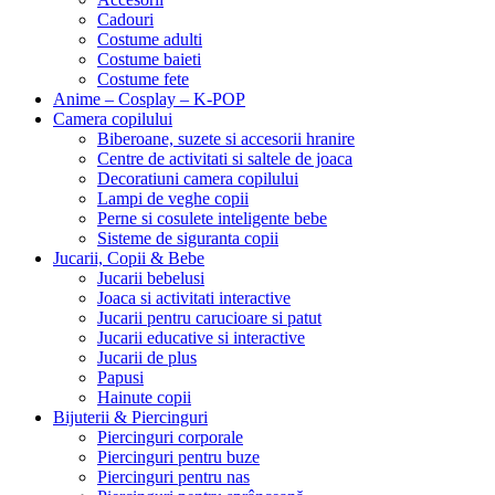
Cadouri
Costume adulti
Costume baieti
Costume fete
Anime – Cosplay – K‑POP
Camera copilului
Biberoane, suzete si accesorii hranire
Centre de activitati si saltele de joaca
Decoratiuni camera copilului
Lampi de veghe copii
Perne si cosulete inteligente bebe
Sisteme de siguranta copii
Jucarii, Copii & Bebe
Jucarii bebelusi
Joaca si activitati interactive
Jucarii pentru carucioare si patut
Jucarii educative si interactive
Jucarii de plus
Papusi
Hainute copii
Bijuterii & Piercinguri
Piercinguri corporale
Piercinguri pentru buze
Piercinguri pentru nas