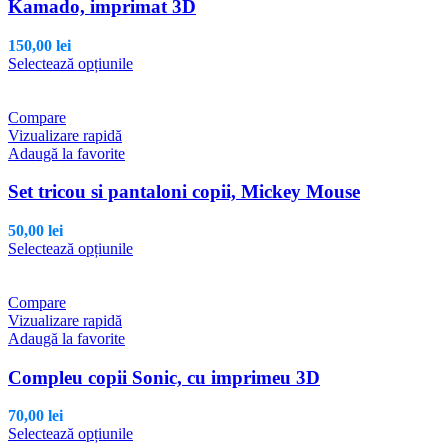
Kamado, imprimat 3D
150,00
lei
Acest
Selectează opțiunile
produs
are
mai
Compare
multe
Vizualizare rapidă
variații.
Adaugă la favorite
Opțiunile
pot
Set tricou si pantaloni copii, Mickey Mouse
fi
alese
50,00
lei
în
Acest
Selectează opțiunile
pagina
produs
produsului.
are
mai
Compare
multe
Vizualizare rapidă
variații.
Adaugă la favorite
Opțiunile
pot
Compleu copii Sonic, cu imprimeu 3D
fi
alese
70,00
lei
în
Acest
Selectează opțiunile
pagina