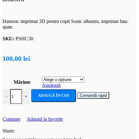
Hanorac imprimat 3D pentru copii Sonic albastru, imprimat fata-
spate.
SKU:
PSHC30
100,00
lei
Mărime
Anulează
Cantitate Hanorac imprimat 3D pentru copii , Sonic albastru
ADAUGĂ ÎN COȘ
Comandă rapid
-
+
Compare
Adaugă la favorite
Share: