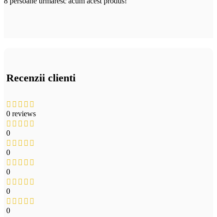
8
persoane urmăresc acum acest produs!
Recenzii clienti
0 reviews
0
0
0
0
0