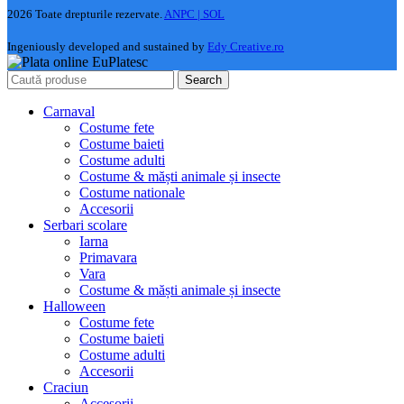
2026 Toate drepturile rezervate.
ANPC |
SOL
Ingeniously developed and sustained by
Edy Creative.ro
Search
Carnaval
Costume fete
Costume baieti
Costume adulti
Costume & măști animale și insecte
Costume nationale
Accesorii
Serbari scolare
Iarna
Primavara
Vara
Costume & măști animale și insecte
Halloween
Costume fete
Costume baieti
Costume adulti
Accesorii
Craciun
Accesorii