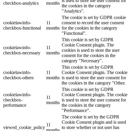
is used to store the user consent for
checkbox-analytics
months
the cookies in the category
"Analytics".
The cookie is set by GDPR cookie
cookielawinfo-
11
consent to record the user consent
checkbox-functional
months
for the cookies in the category
"Functional".
This cookie is set by GDPR
Cookie Consent plugin. The
cookielawinfo-
11
cookies is used to store the user
checkbox-necessary
months
consent for the cookies in the
category "Necessary".
This cookie is set by GDPR
cookielawinfo-
11
Cookie Consent plugin. The cookie
checkbox-others
months
is used to store the user consent for
the cookies in the category "Other.
This cookie is set by GDPR
cookielawinfo-
Cookie Consent plugin. The cookie
11
checkbox-
is used to store the user consent for
months
performance
the cookies in the category
"Performance".
The cookie is set by the GDPR
Cookie Consent plugin and is used
11
viewed_cookie_policy
to store whether or not user has
months