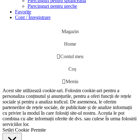
Piercinguri pentru sprânceană
Piercinguri pentru ureche
Favorite
Cont / Înregistrare
Magazin
Home
Contul meu
Coș
Meniu
Acest site utilizează cookie-uri. Folosim cookie-uri pentru a
personaliza conținutul și anunțurile, pentru a oferi funcții de rețele
sociale și pentru a analiza traficul. De asemenea, le oferim
partenerilor de rețele sociale, de publicitate și de analize informații
cu privire la modul în care folosiți site-ul nostru. Aceștia le pot
combina cu alte informații oferite de dvs. sau culese în urma folosirii
serviciilor lor.
Setări Cookie
Permite