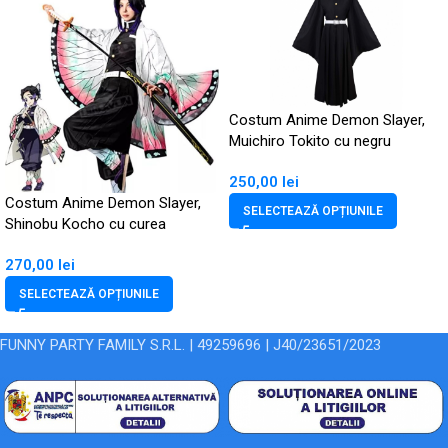
Costum Anime Demon Slayer,
Muichiro Tokito cu negru
250,00
lei
Costum Anime Demon Slayer,
SELECTEAZĂ OPȚIUNILE
Shinobu Kocho cu curea
270,00
lei
SELECTEAZĂ OPȚIUNILE
FUNNY PARTY FAMILY S.R.L. | 49259696 | J40/23651/2023