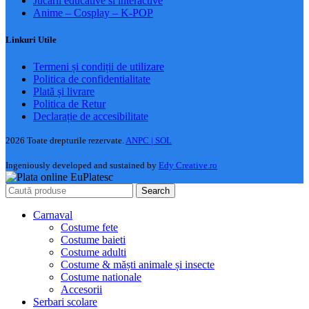
Jucarii educative si interactive
Anime – Cosplay – K‑POP
Linkuri Utile
Termeni și condiții de utilizare
Politica de confidentialitate
Plată și livrare
Politica de Retur
Declarație de accesibilitate
2026 Toate drepturile rezervate.
ANPC |
SOL
Ingeniously developed and sustained by
Edy Creative.ro
Search
Carnaval
Costume fete
Costume baieti
Costume adulti
Costume & măști animale și insecte
Costume nationale
Accesorii
Serbari scolare