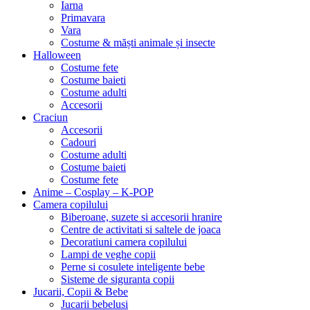
Iarna
Primavara
Vara
Costume & măști animale și insecte
Halloween
Costume fete
Costume baieti
Costume adulti
Accesorii
Craciun
Accesorii
Cadouri
Costume adulti
Costume baieti
Costume fete
Anime – Cosplay – K‑POP
Camera copilului
Biberoane, suzete si accesorii hranire
Centre de activitati si saltele de joaca
Decoratiuni camera copilului
Lampi de veghe copii
Perne si cosulete inteligente bebe
Sisteme de siguranta copii
Jucarii, Copii & Bebe
Jucarii bebelusi