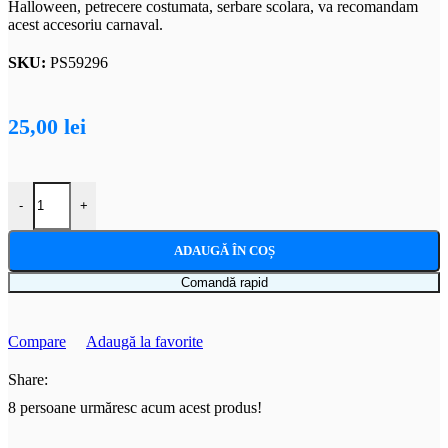
Halloween, petrecere costumata, serbare scolara, va recomandam
acest accesoriu carnaval.
SKU:
PS59296
25,00
lei
Cantitate Dres copii cu dungi
-
+
ADAUGĂ ÎN COȘ
Comandă rapid
Compare
Adaugă la favorite
Share:
8
persoane urmăresc acum acest produs!