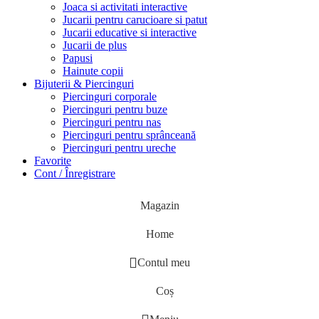
Joaca si activitati interactive
Jucarii pentru carucioare si patut
Jucarii educative si interactive
Jucarii de plus
Papusi
Hainute copii
Bijuterii & Piercinguri
Piercinguri corporale
Piercinguri pentru buze
Piercinguri pentru nas
Piercinguri pentru sprânceană
Piercinguri pentru ureche
Favorite
Cont / Înregistrare
Magazin
Home
Contul meu
Coș