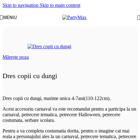
Skip to navigation
Skip to main content
MENIU
Prima pagină
/
Jucarii, Copii & Bebe
/
Jucarii de plus
Mărește poza
Dres copii cu dungi
Dres copii cu dungi,
marime unica 4-7ani(110-122cm).
Acest accesoriu carnaval va este recomandat pentru a participa la un
carnaval, petrecere tematica, petrecere Halloween, petrecere
costumata, serbare scolara.
Pentru a va completa costumatia dorita, pentru o imagine cat mai
reala a personajului ales la un carnaval, petrecere tematica, petrecere