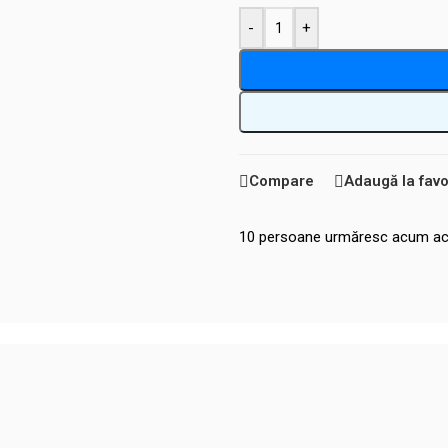
-
+
Compare
Adaugă la favo
10
persoane urmăresc acum ac