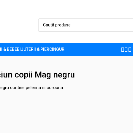
II & BEBE
BIJUTERII & PIERCINGURI
iun copii Mag negru
gru contine pelerina si coroana.