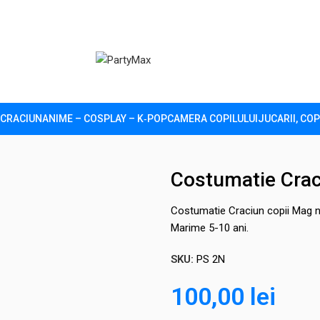
CRACIUN
ANIME – COSPLAY – K‑POP
CAMERA COPILULUI
JUCARII, COP
i Mag negru
Costumatie Crac
Costumatie Craciun copii Mag ne
Marime 5-10 ani.
SKU:
PS 2N
100,00
lei