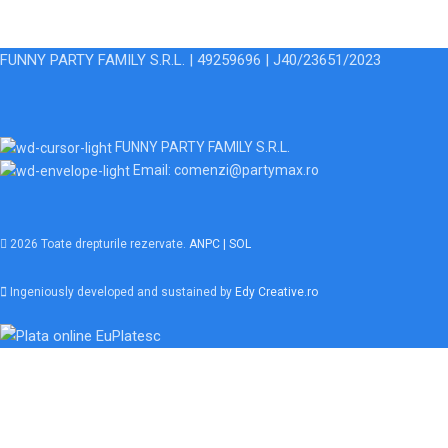
FUNNY PARTY FAMILY S.R.L. | 49259696 | J40/23651/2023
FUNNY PARTY FAMILY S.R.L.
Email: comenzi@partymax.ro
2026 Toate drepturile rezervate.
ANPC |
SOL
Ingeniously developed and sustained by
Edy Creative.ro