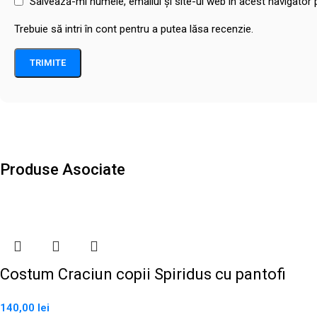
Salvează-mi numele, emailul și site-ul web în acest navigator
Trebuie să intri în cont pentru a putea lăsa recenzie.
Produse Asociate
Costum Craciun copii Spiridus cu pantofi
140,00
lei