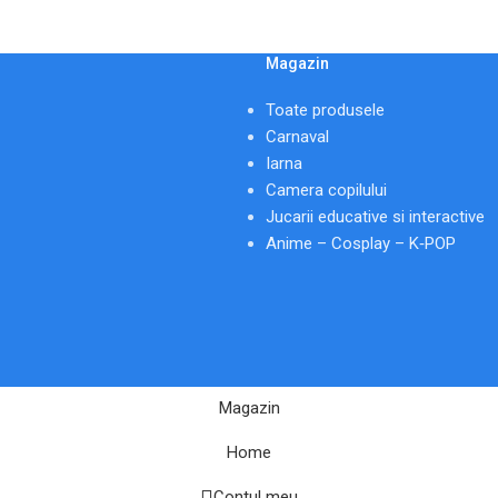
Magazin
Toate produsele
Carnaval
Iarna
Camera copilului
Jucarii educative si interactive
Anime – Cosplay – K‑POP
Magazin
Home
Contul meu