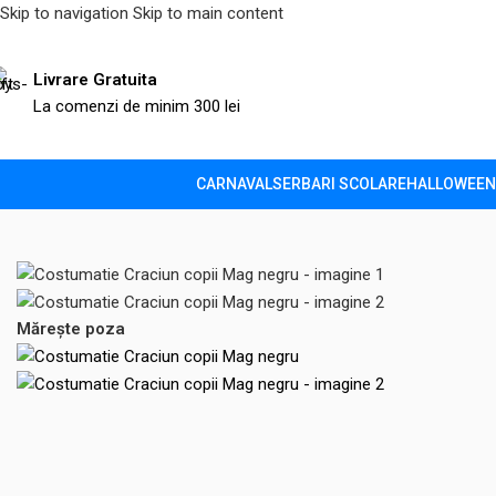
Skip to navigation
Skip to main content
Livrare Gratuita
La comenzi de minim 300 lei
CARNAVAL
SERBARI SCOLARE
HALLOWEEN
Prima pagină
/
Craciun
/
Costume baieti
/
Costumatie Craciun copi
Mărește poza