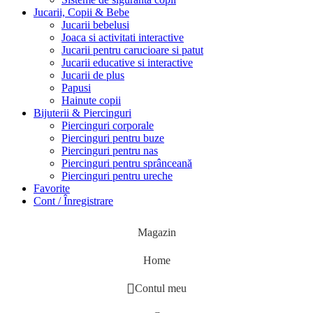
Jucarii, Copii & Bebe
Jucarii bebelusi
Joaca si activitati interactive
Jucarii pentru carucioare si patut
Jucarii educative si interactive
Jucarii de plus
Papusi
Hainute copii
Bijuterii & Piercinguri
Piercinguri corporale
Piercinguri pentru buze
Piercinguri pentru nas
Piercinguri pentru sprânceană
Piercinguri pentru ureche
Favorite
Cont / Înregistrare
Magazin
Home
Contul meu