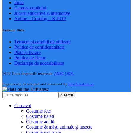
Iarna
Camera copilului
Jucarii educative si interactive
Anime – Cosplay – K‑POP
Linkuri Utile
Termeni și condiții de utilizare
Politica de confidentialitate
Plată și livrare
Politica de Retur
Declarație de accesibilitate
2026 Toate drepturile rezervate.
ANPC |
SOL
Ingeniously developed and sustained by
Edy Creative.ro
Search
Carnaval
Costume fete
Costume baieti
Costume adulti
Costume & măști animale și insecte
Costume nationale