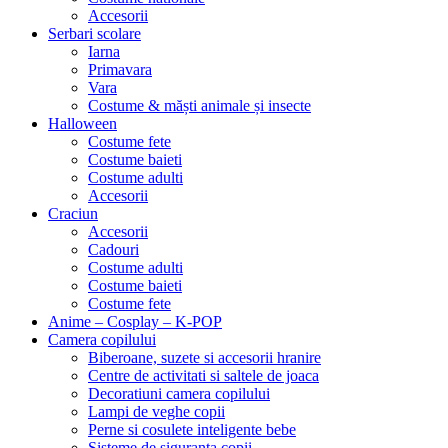
Accesorii
Serbari scolare
Iarna
Primavara
Vara
Costume & măști animale și insecte
Halloween
Costume fete
Costume baieti
Costume adulti
Accesorii
Craciun
Accesorii
Cadouri
Costume adulti
Costume baieti
Costume fete
Anime – Cosplay – K‑POP
Camera copilului
Biberoane, suzete si accesorii hranire
Centre de activitati si saltele de joaca
Decoratiuni camera copilului
Lampi de veghe copii
Perne si cosulete inteligente bebe
Sisteme de siguranta copii