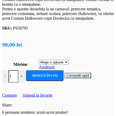
bentita cu o minipalarie.
Pentru o aparitie deosebita la un carnaval, petrecere tematica,
petrecere costumata, serbare scolara, petrecere Halloween, va oferim
acest Costum Halloween copii Dovlecica cu minipalarie.
SKU:
PS50795
90,00
lei
Mărime
Anulează
Cantitate Costum Halloween copii Dovlecica cu minipalarie
ADAUGĂ ÎN COȘ
Comandă rapid
-
+
Compare
Adaugă la favorite
Share:
6
persoane urmăresc acum acest produs!