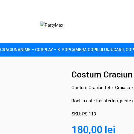
CRACIUN
ANIME – COSPLAY – K‑POP
CAMERA COPILULUI
JUCARII, COP
sa Zapezii
Costum Craciun 
Costum Craciun fete Craiasa zap
Rochia este trei sferturi, peste 
SKU:
PS 113
180,00
lei