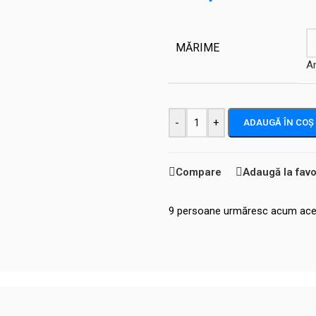
MĂRIME
A
-
+
ADAUGĂ ÎN COȘ
Compare
Adaugă la favo
9
persoane urmăresc acum ace