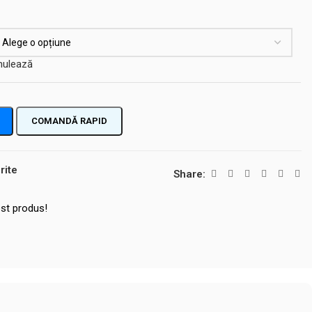
nulează
COMANDĂ RAPID
rite
Share:
st produs!