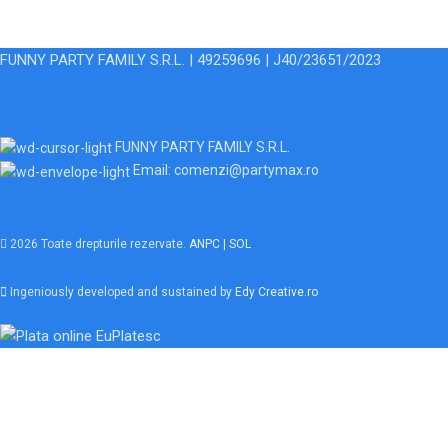
FUNNY PARTY FAMILY S.R.L. | 49259696 | J40/23651/2023
FUNNY PARTY FAMILY S.R.L.
Email: comenzi@partymax.ro
2026 Toate drepturile rezervate.
ANPC |
SOL
Ingeniously developed and sustained by
Edy Creative.ro