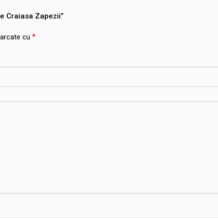
te Craiasa Zapezii”
*
marcate cu