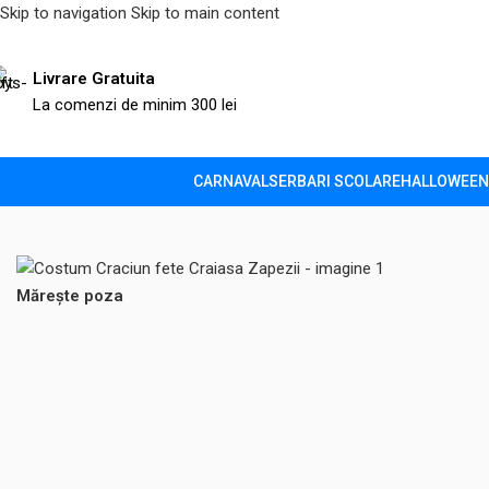
Skip to navigation
Skip to main content
Livrare Gratuita
La comenzi de minim 300 lei
CARNAVAL
SERBARI SCOLARE
HALLOWEEN
Prima pagină
/
Craciun
/
Costume fete
/
Costum Craciun fete Craia
Mărește poza