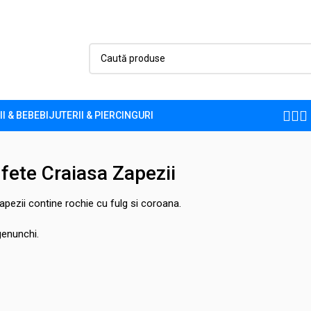
II & BEBE
BIJUTERII & PIERCINGURI
Înapoi la produse
fete Craiasa Zapezii
ezii contine rochie cu fulg si coroana.
genunchi.