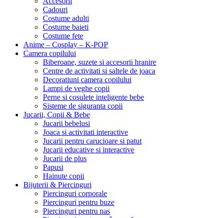
Accesorii
Cadouri
Costume adulti
Costume baieti
Costume fete
Anime – Cosplay – K‑POP
Camera copilului
Biberoane, suzete si accesorii hranire
Centre de activitati si saltele de joaca
Decoratiuni camera copilului
Lampi de veghe copii
Perne si cosulete inteligente bebe
Sisteme de siguranta copii
Jucarii, Copii & Bebe
Jucarii bebelusi
Joaca si activitati interactive
Jucarii pentru carucioare si patut
Jucarii educative si interactive
Jucarii de plus
Papusi
Hainute copii
Bijuterii & Piercinguri
Piercinguri corporale
Piercinguri pentru buze
Piercinguri pentru nas