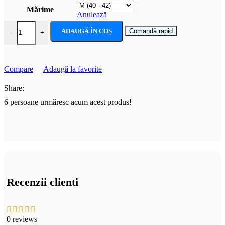
Mărime
Anulează
Cantitate Costum Craciun femei inger cu aripi
ADAUGĂ ÎN COȘ
Comandă rapid
-
+
Compare
Adaugă la favorite
Share:
6
persoane urmăresc acum acest produs!
Recenzii clienti
0 reviews