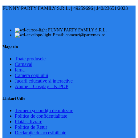
FUNNY PARTY FAMILY S.R.L. | 49259696 | J40/23651/2023
FUNNY PARTY FAMILY S.R.L.
Email: comenzi@partymax.ro
Magazin
Toate produsele
Carnaval
Iarna
Camera copilului
Jucarii educative si interactive
Anime – Cosplay – K‑POP
Linkuri Utile
Termeni și condiții de utilizare
Politica de confidentialitate
Plată și livrare
Politica de Retur
Declarație de accesibilitate