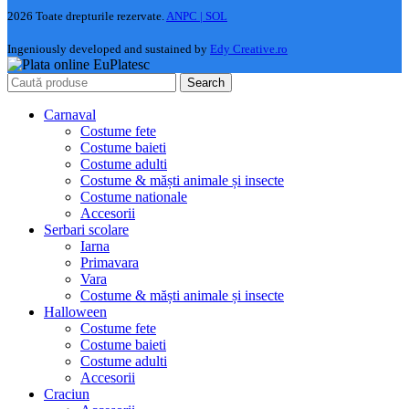
2026 Toate drepturile rezervate.
ANPC |
SOL
Ingeniously developed and sustained by
Edy Creative.ro
Search
Carnaval
Costume fete
Costume baieti
Costume adulti
Costume & măști animale și insecte
Costume nationale
Accesorii
Serbari scolare
Iarna
Primavara
Vara
Costume & măști animale și insecte
Halloween
Costume fete
Costume baieti
Costume adulti
Accesorii
Craciun