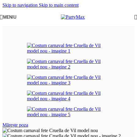
Skip to navigation
Skip to main content
MENIU
Prima pagină
/
Serbari scolare
/
Vara
Mărește poza