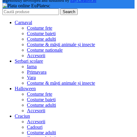
Ingeniously developed and sustained by
Edy Creative.ro
Search
Carnaval
Costume fete
Costume baieti
Costume adulti
Costume & măști animale și insecte
Costume nationale
Accesorii
Serbari scolare
Iarna
Primavara
Vara
Costume & măști animale și insecte
Halloween
Costume fete
Costume baieti
Costume adulti
Accesorii
Craciun
Accesorii
Cadouri
Costume adulti