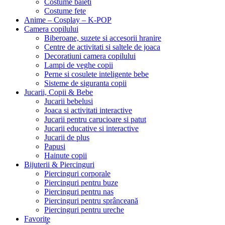
Costume baieti
Costume fete
Anime – Cosplay – K‑POP
Camera copilului
Biberoane, suzete si accesorii hranire
Centre de activitati si saltele de joaca
Decoratiuni camera copilului
Lampi de veghe copii
Perne si cosulete inteligente bebe
Sisteme de siguranta copii
Jucarii, Copii & Bebe
Jucarii bebelusi
Joaca si activitati interactive
Jucarii pentru carucioare si patut
Jucarii educative si interactive
Jucarii de plus
Papusi
Hainute copii
Bijuterii & Piercinguri
Piercinguri corporale
Piercinguri pentru buze
Piercinguri pentru nas
Piercinguri pentru sprânceană
Piercinguri pentru ureche
Favorite