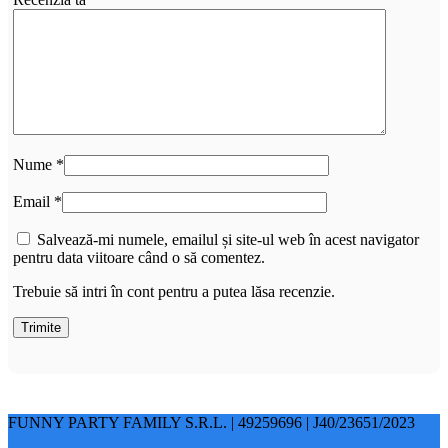
Nume
*
Email
*
Salvează-mi numele, emailul și site-ul web în acest navigator
pentru data viitoare când o să comentez.
Trebuie să intri în cont pentru a putea lăsa recenzie.
FUNNY PARTY FAMILY S.R.L. | 49259696 | J40/23651/2023