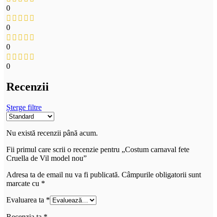
0
0
0
0
Recenzii
Șterge filtre
Nu există recenzii până acum.
Fii primul care scrii o recenzie pentru „Costum carnaval fete
Cruella de Vil model nou”
Adresa ta de email nu va fi publicată.
Câmpurile obligatorii sunt
marcate cu
*
Evaluarea ta
*
Recenzia ta
*