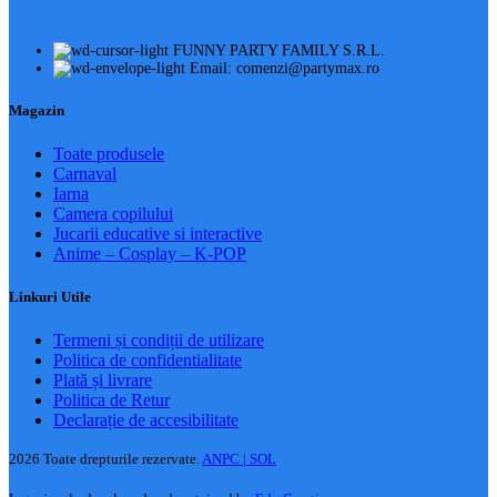
FUNNY PARTY FAMILY S.R.L.
Email: comenzi@partymax.ro
Magazin
Toate produsele
Carnaval
Iarna
Camera copilului
Jucarii educative si interactive
Anime – Cosplay – K‑POP
Linkuri Utile
Termeni și condiții de utilizare
Politica de confidentialitate
Plată și livrare
Politica de Retur
Declarație de accesibilitate
2026 Toate drepturile rezervate.
ANPC |
SOL