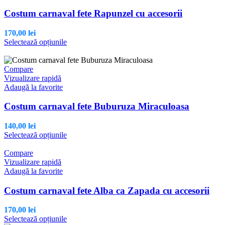
Costum carnaval fete Rapunzel cu accesorii
170,00
lei
Acest
Selectează opțiunile
produs
are
mai
Compare
multe
Vizualizare rapidă
variații.
Adaugă la favorite
Opțiunile
pot
Costum carnaval fete Buburuza Miraculoasa
fi
alese
140,00
lei
în
Acest
Selectează opțiunile
pagina
produs
produsului.
are
Compare
mai
Vizualizare rapidă
multe
Adaugă la favorite
variații.
Opțiunile
Costum carnaval fete Alba ca Zapada cu accesorii
pot
fi
170,00
lei
alese
Acest
Selectează opțiunile
în