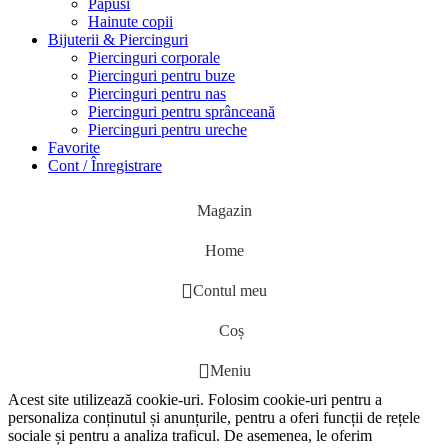
Papusi
Hainute copii
Bijuterii & Piercinguri
Piercinguri corporale
Piercinguri pentru buze
Piercinguri pentru nas
Piercinguri pentru sprânceană
Piercinguri pentru ureche
Favorite
Cont / Înregistrare
Magazin
Home
Contul meu
Coș
Meniu
Acest site utilizează cookie-uri. Folosim cookie-uri pentru a
personaliza conținutul și anunțurile, pentru a oferi funcții de rețele
sociale și pentru a analiza traficul. De asemenea, le oferim