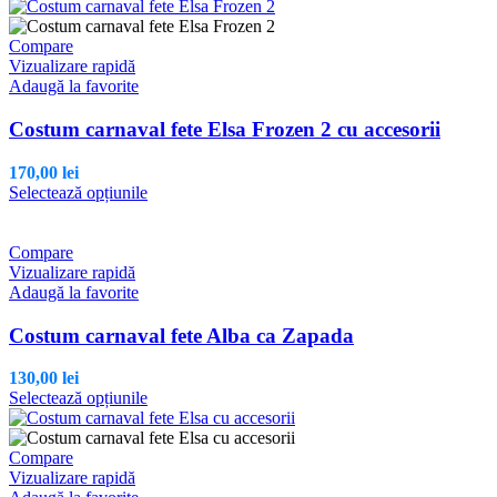
produs
pagina
are
produsului.
mai
Compare
multe
Vizualizare rapidă
variații.
Adaugă la favorite
Opțiunile
pot
Costum carnaval fete Elsa Frozen 2 cu accesorii
fi
alese
170,00
lei
în
Acest
Selectează opțiunile
pagina
produs
produsului.
are
mai
Compare
multe
Vizualizare rapidă
variații.
Adaugă la favorite
Opțiunile
pot
Costum carnaval fete Alba ca Zapada
fi
alese
130,00
lei
în
Acest
Selectează opțiunile
pagina
produs
produsului.
are
mai
Compare
multe
Vizualizare rapidă
variații.