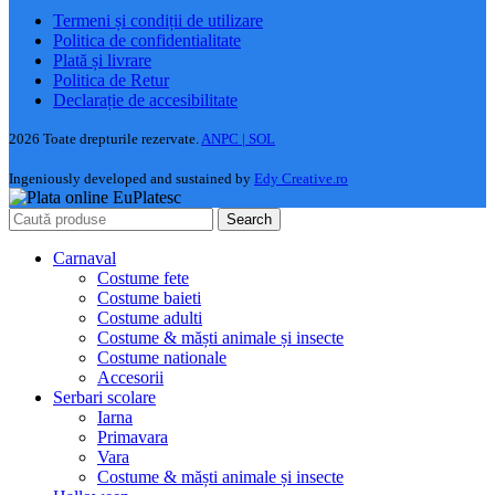
Termeni și condiții de utilizare
Politica de confidentialitate
Plată și livrare
Politica de Retur
Declarație de accesibilitate
2026 Toate drepturile rezervate.
ANPC |
SOL
Ingeniously developed and sustained by
Edy Creative.ro
Search
Carnaval
Costume fete
Costume baieti
Costume adulti
Costume & măști animale și insecte
Costume nationale
Accesorii
Serbari scolare
Iarna
Primavara
Vara
Costume & măști animale și insecte