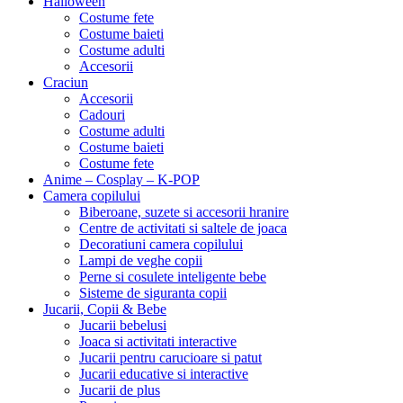
Halloween
Costume fete
Costume baieti
Costume adulti
Accesorii
Craciun
Accesorii
Cadouri
Costume adulti
Costume baieti
Costume fete
Anime – Cosplay – K‑POP
Camera copilului
Biberoane, suzete si accesorii hranire
Centre de activitati si saltele de joaca
Decoratiuni camera copilului
Lampi de veghe copii
Perne si cosulete inteligente bebe
Sisteme de siguranta copii
Jucarii, Copii & Bebe
Jucarii bebelusi
Joaca si activitati interactive
Jucarii pentru carucioare si patut
Jucarii educative si interactive
Jucarii de plus