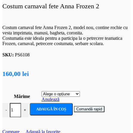
Costum carnaval fete Anna Frozen 2
Costum carnaval fete Anna Frozen 2, model nou, contine rochie cu
vesta imprimata, manusi, bagheta, coronita.
Costumatia este ideala pentru a participa la o petrecere teamatica
Frozen, carnaval, petrecere costumata, serbare scolara.
SKU:
PS6108
160,00
lei
Mărime
Anulează
Cantitate Costum carnaval fete Anna Frozen 2
ADAUGĂ ÎN COȘ
Comandă rapid
-
+
Compare
Adaugă la favorite