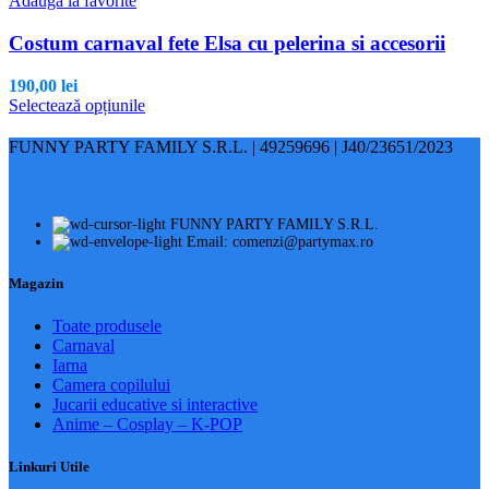
Adaugă la favorite
Opțiunile
pot
Costum carnaval fete Elsa cu pelerina si accesorii
fi
alese
190,00
lei
în
Acest
Selectează opțiunile
pagina
produs
produsului.
are
FUNNY PARTY FAMILY S.R.L. | 49259696 | J40/23651/2023
mai
multe
variații.
Opțiunile
FUNNY PARTY FAMILY S.R.L.
pot
Email: comenzi@partymax.ro
fi
alese
Magazin
în
pagina
Toate produsele
produsului.
Carnaval
Iarna
Camera copilului
Jucarii educative si interactive
Anime – Cosplay – K‑POP
Linkuri Utile