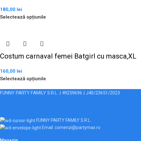
180,00
lei
Selectează opțiunile
Costum carnaval femei Batgirl cu masca,XL
160,00
lei
Selectează opțiunile
FUNNY PARTY FAMILY S.R.L. | 49259696 | J40/23651/2023
FUNNY PARTY FAMILY S.R.L.
Email: comenzi@partymax.ro
Magazin