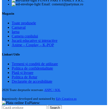
FUNNY PARTY FAMILY S.R.L.
Email: comenzi@partymax.ro
Magazin
Toate produsele
Carnaval
Iarna
Camera copilului
Jucarii educative si interactive
Anime – Cosplay – K‑POP
Linkuri Utile
Termeni și condiții de utilizare
Politica de confidentialitate
Plată și livrare
Politica de Retur
Declarație de accesibilitate
2026 Toate drepturile rezervate.
ANPC |
SOL
Ingeniously developed and sustained by
Edy Creative.ro
Search