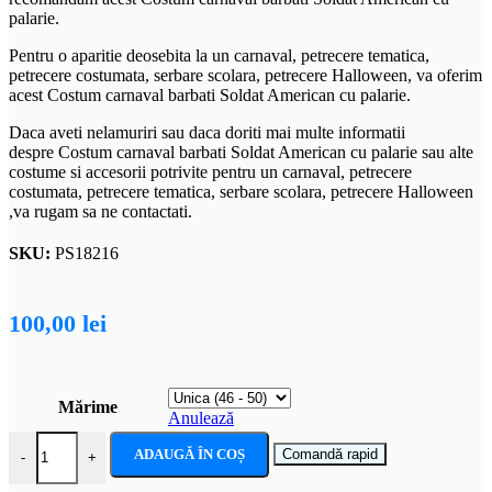
palarie.
Pentru o aparitie deosebita la un carnaval, petrecere tematica,
petrecere costumata, serbare scolara, petrecere Halloween, va oferim
acest Costum carnaval barbati Soldat American cu palarie.
Daca aveti nelamuriri sau daca doriti mai multe informatii
despre Costum carnaval barbati Soldat American cu palarie sau alte
costume si accesorii potrivite pentru un carnaval, petrecere
costumata, petrecere tematica, serbare scolara, petrecere Halloween
,va rugam sa ne contactati.
SKU:
PS18216
100,00
lei
Mărime
Anulează
Cantitate Costum carnaval barbati Soldat American cu palarie
ADAUGĂ ÎN COȘ
Comandă rapid
-
+