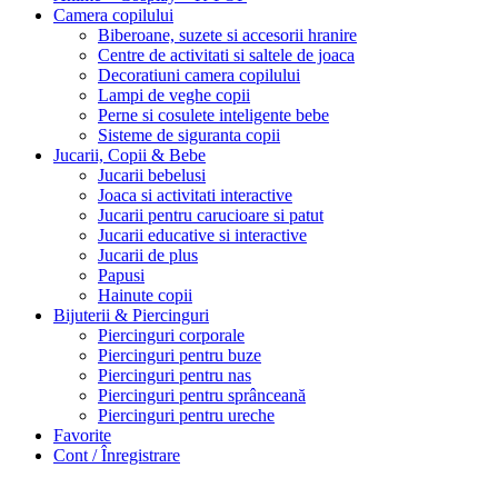
Camera copilului
Biberoane, suzete si accesorii hranire
Centre de activitati si saltele de joaca
Decoratiuni camera copilului
Lampi de veghe copii
Perne si cosulete inteligente bebe
Sisteme de siguranta copii
Jucarii, Copii & Bebe
Jucarii bebelusi
Joaca si activitati interactive
Jucarii pentru carucioare si patut
Jucarii educative si interactive
Jucarii de plus
Papusi
Hainute copii
Bijuterii & Piercinguri
Piercinguri corporale
Piercinguri pentru buze
Piercinguri pentru nas
Piercinguri pentru sprânceană
Piercinguri pentru ureche
Favorite
Cont / Înregistrare