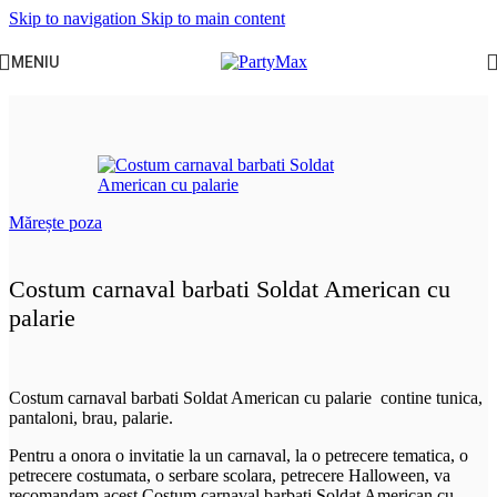
Skip to navigation
Skip to main content
MENIU
Prima pagină
/
Halloween
/
Costume adulti
Mărește poza
Costum carnaval barbati Soldat American cu
palarie
Costum carnaval barbati Soldat American cu palarie contine tunica,
pantaloni, brau, palarie.
Pentru a onora o invitatie la un carnaval, la o petrecere tematica, o
petrecere costumata, o serbare scolara, petrecere Halloween, va
recomandam acest Costum carnaval barbati Soldat American cu