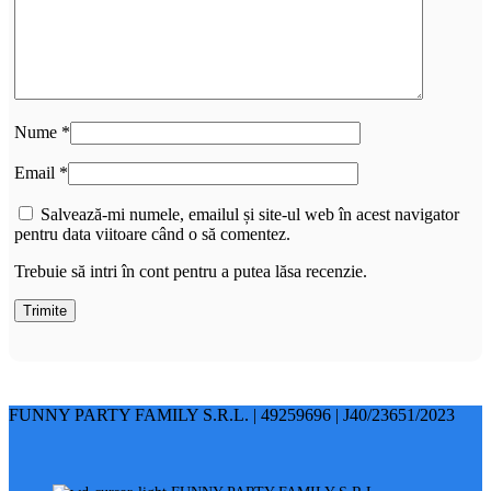
Nume
*
Email
*
Salvează-mi numele, emailul și site-ul web în acest navigator
pentru data viitoare când o să comentez.
Trebuie să intri în cont pentru a putea lăsa recenzie.
FUNNY PARTY FAMILY S.R.L. | 49259696 | J40/23651/2023