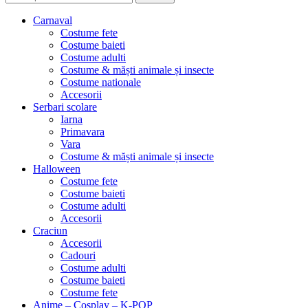
Carnaval
Costume fete
Costume baieti
Costume adulti
Costume & măști animale și insecte
Costume nationale
Accesorii
Serbari scolare
Iarna
Primavara
Vara
Costume & măști animale și insecte
Halloween
Costume fete
Costume baieti
Costume adulti
Accesorii
Craciun
Accesorii
Cadouri
Costume adulti
Costume baieti
Costume fete
Anime – Cosplay – K‑POP