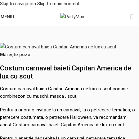
Skip to navigation
Skip to main content
MENIU
Prima pagină
/
Serbari scolare
/
Vara
Mărește poza
Costum carnaval baieti Capitan America de
lux cu scut
Costum carnaval baieti Capitan America de lux cu scut contine
combinezon cu muschi, masca , scut.
Pentru a onora o invitatie la un carnaval, la o petrecere tematica, o
petrecere costumata, o petrecere Halloween, va recomandam
acest Costum carnaval baieti Capitan America de lux cu scut.
Pentru o aparitie deosebita la un carnaval, petrecere tematica,