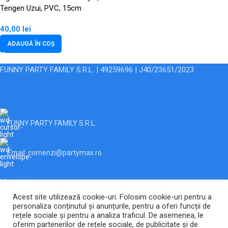
Tengen Uzui, PVC, 15cm
40,00
lei
ADAUGĂ ÎN COȘ
FUNNY PARTY FAMILY S.R.L. | 49259696 | J40/23651/2023
FUNNY PARTY FAMILY S.R.L.
Email: comenzi@partymax.ro
Magazin
Acest site utilizează cookie-uri. Folosim cookie-uri pentru a
Linkuri Utile
personaliza conținutul și anunțurile, pentru a oferi funcții de
rețele sociale și pentru a analiza traficul. De asemenea, le
2026 Toate drepturile rezervate.
ANPC |
SOL
oferim partenerilor de rețele sociale, de publicitate și de