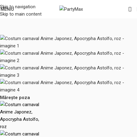
Skip to navigation
MENIU
Skip to main content
Prima pagină
/
Halloween
/
Costume adulti
Mărește poza