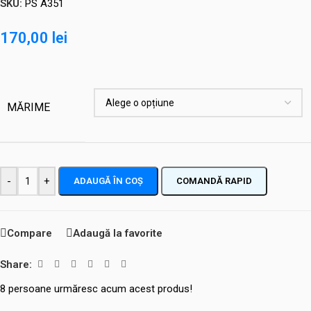
SKU:
PS A351
170,00
lei
MĂRIME
-
+
ADAUGĂ ÎN COȘ
COMANDĂ RAPID
Compare
Adaugă la favorite
Share:
8
persoane urmăresc acum acest produs!