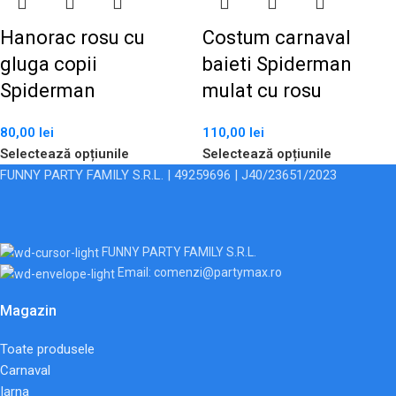
Hanorac rosu cu
Costum carnaval
gluga copii
baieti Spiderman
Spiderman
mulat cu rosu
80,00
lei
110,00
lei
Selectează opțiunile
Selectează opțiunile
FUNNY PARTY FAMILY S.R.L. | 49259696 | J40/23651/2023
FUNNY PARTY FAMILY S.R.L.
Email: comenzi@partymax.ro
Magazin
Toate produsele
Carnaval
Iarna