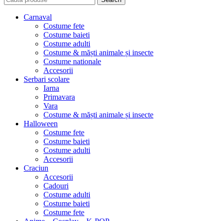
Carnaval
Costume fete
Costume baieti
Costume adulti
Costume & măști animale și insecte
Costume nationale
Accesorii
Serbari scolare
Iarna
Primavara
Vara
Costume & măști animale și insecte
Halloween
Costume fete
Costume baieti
Costume adulti
Accesorii
Craciun
Accesorii
Cadouri
Costume adulti
Costume baieti
Costume fete