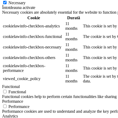
Necessary
Întotdeauna activate
Necessary cookies are absolutely essential for the website to function
Cookie
Durată
11
cookielawinfo-checkbox-analytics
This cookie is set b
months
11
cookielawinfo-checkbox-functional
The cookie is set by
months
11
cookielawinfo-checkbox-necessary
This cookie is set b
months
11
cookielawinfo-checkbox-others
This cookie is set b
months
cookielawinfo-checkbox-
11
This cookie is set b
performance
months
11
The cookie is set by
viewed_cookie_policy
months
data.
Functional
Functional
Functional cookies help to perform certain functionalities like sharing 
Performance
Performance
Performance cookies are used to understand and analyze the key perfor
Analytics