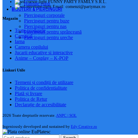
FUNNY PARTY FAMILY S.R.L.
Hainute copii
Email: comenzi@partymax.ro
BIJUTERII & PIERCINGURI
Piercinguri corporale
Magazin
Piercinguri pentru buze
Piercinguri pentru nas
Toate produsele
Piercinguri pentru sprânceană
Carnaval
Piercinguri pentru ureche
Iarna
Camera copilului
Jucarii educative si interactive
Anime – Cosplay – K‑POP
Linkuri Utile
Termeni și condiții de utilizare
Politica de confidentialitate
Plată și livrare
Politica de Retur
Declarație de accesibilitate
2026 Toate drepturile rezervate.
ANPC |
SOL
Ingeniously developed and sustained by
Edy Creative.ro
Search