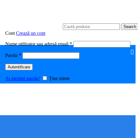
Search
Cont
Crează un cont
Obligatoriu
Nume utilizator sau adresă email
*
Obligatoriu
Parola
*
Autentificare
Ai pierdut parola?
Ține minte