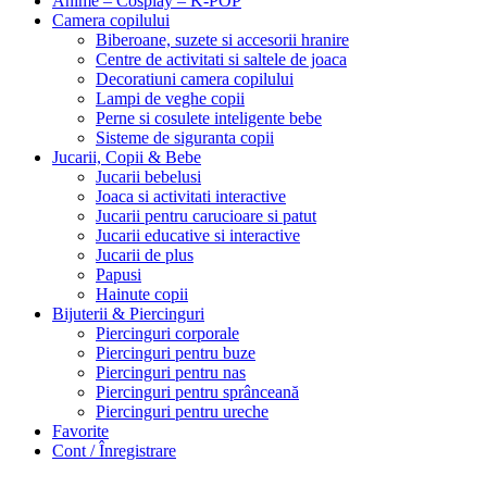
Anime – Cosplay – K‑POP
Camera copilului
Biberoane, suzete si accesorii hranire
Centre de activitati si saltele de joaca
Decoratiuni camera copilului
Lampi de veghe copii
Perne si cosulete inteligente bebe
Sisteme de siguranta copii
Jucarii, Copii & Bebe
Jucarii bebelusi
Joaca si activitati interactive
Jucarii pentru carucioare si patut
Jucarii educative si interactive
Jucarii de plus
Papusi
Hainute copii
Bijuterii & Piercinguri
Piercinguri corporale
Piercinguri pentru buze
Piercinguri pentru nas
Piercinguri pentru sprânceană
Piercinguri pentru ureche
Favorite
Cont / Înregistrare