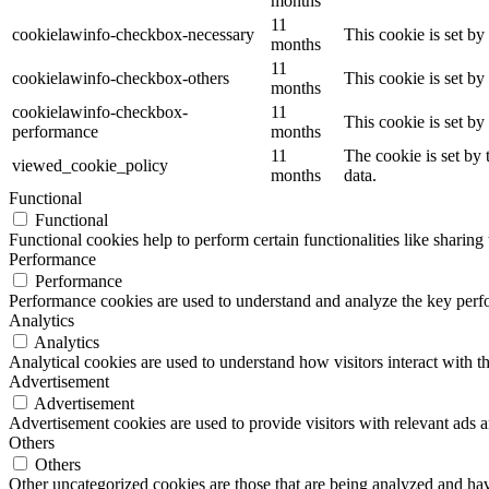
months
11
cookielawinfo-checkbox-necessary
This cookie is set b
months
11
cookielawinfo-checkbox-others
This cookie is set b
months
cookielawinfo-checkbox-
11
This cookie is set b
performance
months
11
The cookie is set by
viewed_cookie_policy
months
data.
Functional
Functional
Functional cookies help to perform certain functionalities like sharing 
Performance
Performance
Performance cookies are used to understand and analyze the key perfor
Analytics
Analytics
Analytical cookies are used to understand how visitors interact with th
Advertisement
Advertisement
Advertisement cookies are used to provide visitors with relevant ads 
Others
Others
Other uncategorized cookies are those that are being analyzed and have