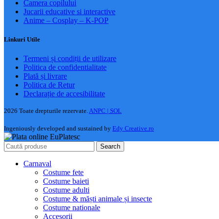
Camera copilului
Jucarii educative si interactive
Anime – Cosplay – K‑POP
Linkuri Utile
Termeni și condiții de utilizare
Politica de confidentialitate
Plată și livrare
Politica de Retur
Declarație de accesibilitate
2026 Toate drepturile rezervate.
ANPC |
SOL
Ingeniously developed and sustained by
Edy Creative.ro
Search
Carnaval
Costume fete
Costume baieti
Costume adulti
Costume & măști animale și insecte
Costume nationale
Accesorii