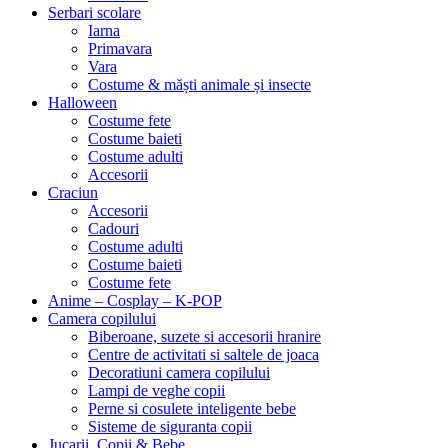
Serbari scolare
Iarna
Primavara
Vara
Costume & măști animale și insecte
Halloween
Costume fete
Costume baieti
Costume adulti
Accesorii
Craciun
Accesorii
Cadouri
Costume adulti
Costume baieti
Costume fete
Anime – Cosplay – K‑POP
Camera copilului
Biberoane, suzete si accesorii hranire
Centre de activitati si saltele de joaca
Decoratiuni camera copilului
Lampi de veghe copii
Perne si cosulete inteligente bebe
Sisteme de siguranta copii
Jucarii, Copii & Bebe