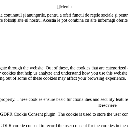
Meniu
 conținutul și anunțurile, pentru a oferi funcții de rețele sociale și pent
e folosiți site-ul nostru. Aceștia le pot combina cu alte informații oferite
e through the website. Out of these, the cookies that are categorized a
rty cookies that help us analyze and understand how you use this websit
ting out of some of these cookies may affect your browsing experience.
 properly. These cookies ensure basic functionalities and security featu
Descriere
y GDPR Cookie Consent plugin. The cookie is used to store the user cons
 GDPR cookie consent to record the user consent for the cookies in the 