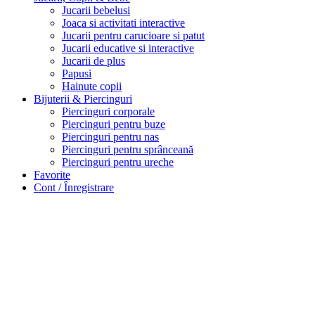
Jucarii bebelusi
Joaca si activitati interactive
Jucarii pentru carucioare si patut
Jucarii educative si interactive
Jucarii de plus
Papusi
Hainute copii
Bijuterii & Piercinguri
Piercinguri corporale
Piercinguri pentru buze
Piercinguri pentru nas
Piercinguri pentru sprânceană
Piercinguri pentru ureche
Favorite
Cont / Înregistrare