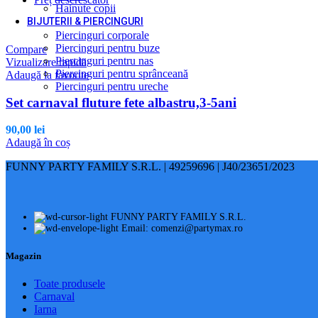
Hainute copii
BIJUTERII & PIERCINGURI
Piercinguri corporale
Piercinguri pentru buze
Compare
Piercinguri pentru nas
Vizualizare rapidă
Piercinguri pentru sprânceană
Adaugă la favorite
Piercinguri pentru ureche
Set carnaval fluture fete albastru,3-5ani
90,00
lei
Adaugă în coș
FUNNY PARTY FAMILY S.R.L. | 49259696 | J40/23651/2023
FUNNY PARTY FAMILY S.R.L.
Email: comenzi@partymax.ro
Magazin
Toate produsele
Carnaval
Iarna