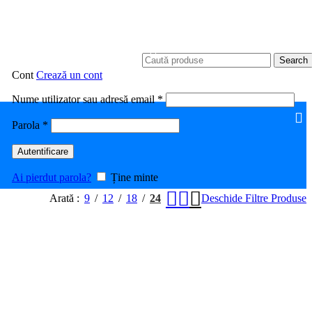
Search
Cont
Crează un cont
Obligatoriu
Nume utilizator sau adresă email
*
Obligatoriu
Parola
*
Autentificare
Ai pierdut parola?
Ține minte
Arată
9
12
18
24
Deschide Filtre Produse