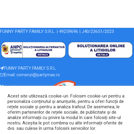
FUNNY PARTY FAMILY S.R.L. | 49259696 | J40/23651/2023
FUNNY PARTY FAMILY S.R.L.
Email: comenzi@partymax.ro
Magazin
Acest site utilizează cookie-uri. Folosim cookie-uri pentru a
Linkuri Utile
personaliza conținutul și anunțurile, pentru a oferi funcții de
2026 Toate drepturile rezervate.
ANPC |
SOL
rețele sociale și pentru a analiza traficul. De asemenea, le
oferim partenerilor de rețele sociale, de publicitate și de
analize informații cu privire la modul în care folosiți site-ul
Ingeniously developed and sustained by
Edy Creative.ro
nostru. Aceștia le pot combina cu alte informații oferite de
dvs. sau culese în urma folosirii serviciilor lor.