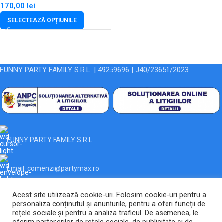
170,00
lei
SELECTEAZĂ OPȚIUNILE
FUNNY PARTY FAMILY S.R.L. | 49259696 | J40/23651/2023
FUNNY PARTY FAMILY S.R.L.
Email: comenzi@partymax.ro
Acest site utilizează cookie-uri. Folosim cookie-uri pentru a
Magazin
personaliza conținutul și anunțurile, pentru a oferi funcții de
rețele sociale și pentru a analiza traficul. De asemenea, le
Linkuri Utile
oferim partenerilor de rețele sociale, de publicitate și de