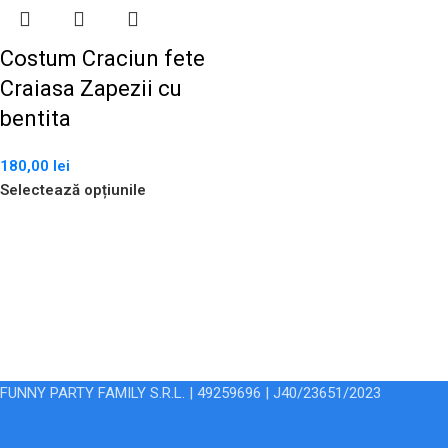
Costum Craciun fete
Craiasa Zapezii cu
bentita
180,00
lei
Selectează opțiunile
FUNNY PARTY FAMILY S.R.L. | 49259696 | J40/23651/2023