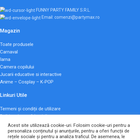
FUNNY PARTY FAMILY S.R.L.
Email: comenzi@partymax.ro
Magazin
Toate produsele
Carnaval
Iarna
Camera copilului
Jucarii educative si interactive
Anime – Cosplay – K‑POP
Linkuri Utile
Termeni și condiții de utilizare
Politica de confidentialitate
Plată și livrare
Acest site utilizează cookie-uri. Folosim cookie-uri pentru a
personaliza conținutul și anunțurile, pentru a oferi funcții de
Politica de Retur
rețele sociale și pentru a analiza traficul. De asemenea, le
Declarație de accesibilitate