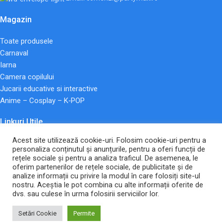
Magazin
Toate produsele
Carnaval
Iarna
Camera copilului
Jucarii educative si interactive
Anime – Cosplay – K‑POP
Linkuri Utile
Acest site utilizează cookie-uri. Folosim cookie-uri pentru a
Termeni și condiții de utilizare
personaliza conținutul și anunțurile, pentru a oferi funcții de
Politica de confidentialitate
rețele sociale și pentru a analiza traficul. De asemenea, le
Plată și livrare
oferim partenerilor de rețele sociale, de publicitate și de
analize informații cu privire la modul în care folosiți site-ul
Politica de Retur
nostru. Aceștia le pot combina cu alte informații oferite de
Declarație de accesibilitate
dvs. sau culese în urma folosirii serviciilor lor.
2026 Toate drepturile rezervate.
ANPC |
SOL
Setări Cookie
Permite