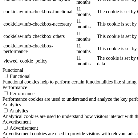
months
11
cookielawinfo-checkbox-functional
The cookie is set by
months
11
cookielawinfo-checkbox-necessary
This cookie is set b
months
11
cookielawinfo-checkbox-others
This cookie is set b
months
cookielawinfo-checkbox-
11
This cookie is set b
performance
months
11
The cookie is set by
viewed_cookie_policy
months
data.
Functional
Functional
Functional cookies help to perform certain functionalities like sharing 
Performance
Performance
Performance cookies are used to understand and analyze the key perfor
Analytics
Analytics
Analytical cookies are used to understand how visitors interact with th
Advertisement
Advertisement
Advertisement cookies are used to provide visitors with relevant ads 