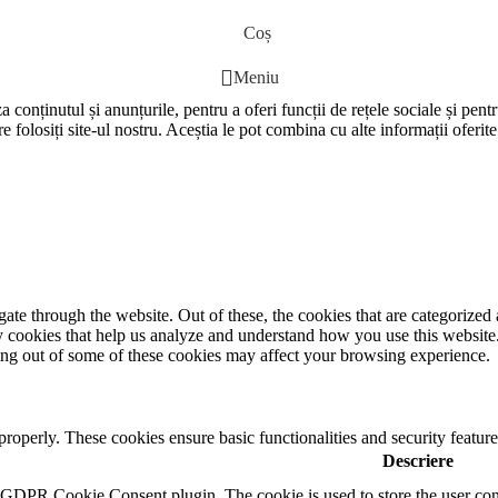
Coș
Meniu
 conținutul și anunțurile, pentru a oferi funcții de rețele sociale și pent
e folosiți site-ul nostru. Aceștia le pot combina cu alte informații oferite
e through the website. Out of these, the cookies that are categorized a
rty cookies that help us analyze and understand how you use this websit
ting out of some of these cookies may affect your browsing experience.
 properly. These cookies ensure basic functionalities and security featu
Descriere
y GDPR Cookie Consent plugin. The cookie is used to store the user cons