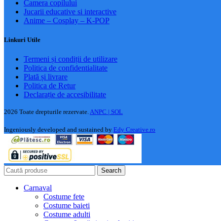
Camera copilului
Jucarii educative si interactive
Anime – Cosplay – K‑POP
Linkuri Utile
Termeni și condiții de utilizare
Politica de confidentialitate
Plată și livrare
Politica de Retur
Declarație de accesibilitate
2026 Toate drepturile rezervate.
ANPC |
SOL
Ingeniously developed and sustained by
Edy Creative.ro
Search
Carnaval
Costume fete
Costume baieti
Costume adulti