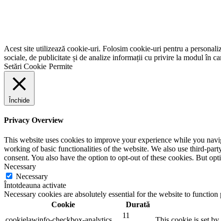
Acest site utilizează cookie-uri. Folosim cookie-uri pentru a personaliza
sociale, de publicitate și de analize informații cu privire la modul în car
Setări Cookie
Permite
Închide
Privacy Overview
This website uses cookies to improve your experience while you navigat
working of basic functionalities of the website. We also use third-pa
consent. You also have the option to opt-out of these cookies. But op
Necessary
Necessary
Întotdeauna activate
Necessary cookies are absolutely essential for the website to function
Cookie
Durată
11
cookielawinfo-checkbox-analytics
This cookie is set b