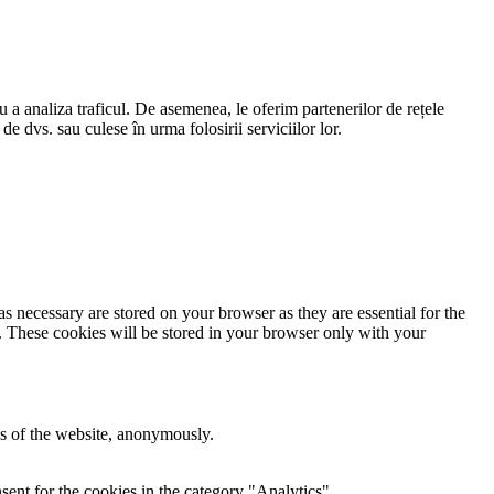
ru a analiza traficul. De asemenea, le oferim partenerilor de rețele
 de dvs. sau culese în urma folosirii serviciilor lor.
s necessary are stored on your browser as they are essential for the
e. These cookies will be stored in your browser only with your
res of the website, anonymously.
ent for the cookies in the category "Analytics".