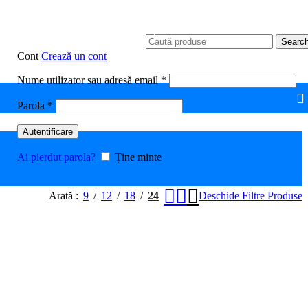
Searc
Cont
Crează un cont
Obligatoriu
Nume utilizator sau adresă email
*
Obligatoriu
Parola
*
Autentificare
Ai pierdut parola?
Ține minte
Arată
9
12
18
24
Deschide Filtre Produse