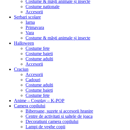
Costume & măști animale și insecte
Costume nationale
Accesorii
Serbari scolare
Iarna
Primavara
Vara
Costume & măști animale și insecte
Halloween
Costume fete
Costume baieti
Costume adulti
Accesorii
Craciun
Accesorii
Cadouri
Costume adulti
Costume baieti
Costume fete
Anime – Cosplay – K‑POP
Camera copilului
Biberoane, suzete si accesorii hranire
Centre de activitati si saltele de joaca
Decoratiuni camera copilului
Lampi de veghe copii