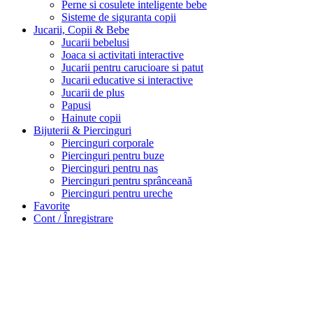
Perne si cosulete inteligente bebe
Sisteme de siguranta copii
Jucarii, Copii & Bebe
Jucarii bebelusi
Joaca si activitati interactive
Jucarii pentru carucioare si patut
Jucarii educative si interactive
Jucarii de plus
Papusi
Hainute copii
Bijuterii & Piercinguri
Piercinguri corporale
Piercinguri pentru buze
Piercinguri pentru nas
Piercinguri pentru sprânceană
Piercinguri pentru ureche
Favorite
Cont / Înregistrare