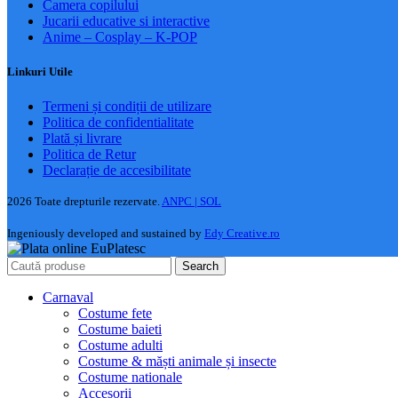
Camera copilului
Jucarii educative si interactive
Anime – Cosplay – K‑POP
Linkuri Utile
Termeni și condiții de utilizare
Politica de confidentialitate
Plată și livrare
Politica de Retur
Declarație de accesibilitate
2026 Toate drepturile rezervate.
ANPC |
SOL
Ingeniously developed and sustained by
Edy Creative.ro
Search
Carnaval
Costume fete
Costume baieti
Costume adulti
Costume & măști animale și insecte
Costume nationale
Accesorii