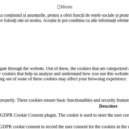
Meniu
 conținutul și anunțurile, pentru a oferi funcții de rețele sociale și pent
e folosiți site-ul nostru. Aceștia le pot combina cu alte informații oferite
e through the website. Out of these, the cookies that are categorized a
rty cookies that help us analyze and understand how you use this websit
ting out of some of these cookies may affect your browsing experience.
 properly. These cookies ensure basic functionalities and security featu
Descriere
y GDPR Cookie Consent plugin. The cookie is used to store the user cons
 GDPR cookie consent to record the user consent for the cookies in the 