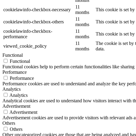
months
11
cookielawinfo-checkbox-necessary
This cookie is set b
months
11
cookielawinfo-checkbox-others
This cookie is set b
months
cookielawinfo-checkbox-
11
This cookie is set b
performance
months
11
The cookie is set by
viewed_cookie_policy
months
data.
Functional
Functional
Functional cookies help to perform certain functionalities like sharing 
Performance
Performance
Performance cookies are used to understand and analyze the key perfor
Analytics
Analytics
Analytical cookies are used to understand how visitors interact with th
Advertisement
Advertisement
Advertisement cookies are used to provide visitors with relevant ads 
Others
Others
Other uncategorized cookies are those that are being analyzed and have