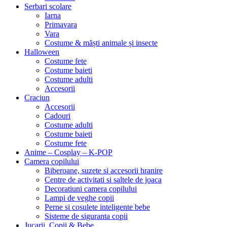
Serbari scolare
Iarna
Primavara
Vara
Costume & măști animale și insecte
Halloween
Costume fete
Costume baieti
Costume adulti
Accesorii
Craciun
Accesorii
Cadouri
Costume adulti
Costume baieti
Costume fete
Anime – Cosplay – K‑POP
Camera copilului
Biberoane, suzete si accesorii hranire
Centre de activitati si saltele de joaca
Decoratiuni camera copilului
Lampi de veghe copii
Perne si cosulete inteligente bebe
Sisteme de siguranta copii
Jucarii, Copii & Bebe