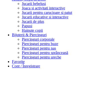
Jucarii bebelusi
Joaca si activitati interactive
Jucarii pentru carucioare si patut
Jucarii educative si interactive
Jucarii de plus
Papusi
Hainute copii
Bijuterii & Piercinguri
Piercinguri corporale
Piercinguri pentru buze
Piercinguri pentru nas
Piercinguri pentru sprânceană
Piercinguri pentru ureche
Favorite
Cont / Înregistrare