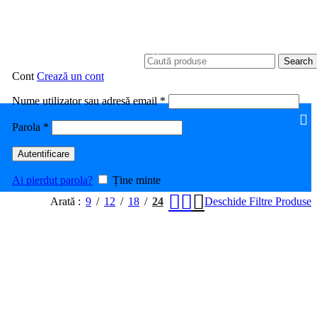
Search
Cont
Crează un cont
Obligatoriu
Nume utilizator sau adresă email
*
Obligatoriu
Parola
*
Autentificare
Ai pierdut parola?
Ține minte
Arată
9
12
18
24
Deschide Filtre Produse