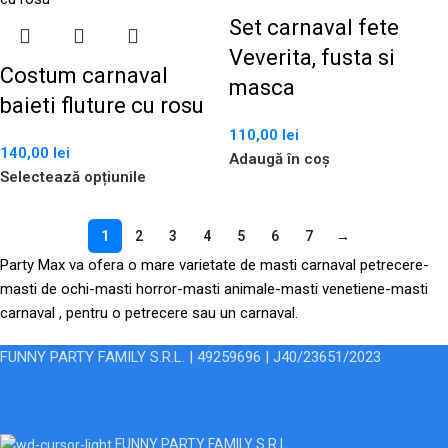
Set carnaval fete
Veverita, fusta si
Costum carnaval
masca
baieti fluture cu rosu
110,00
lei
140,00
lei
Adaugă în coș
Selectează opțiunile
1
2
3
4
5
6
7
→
Party Max va ofera o mare varietate de masti carnaval petrecere-
masti de ochi-masti horror-masti animale-masti venetiene-masti
carnaval , pentru o petrecere sau un carnaval.
FUNNY PARTY FAMILY S.R.L. | 49259696 | J40/23651/2023
FUNNY PARTY FAMILY S.R.L.