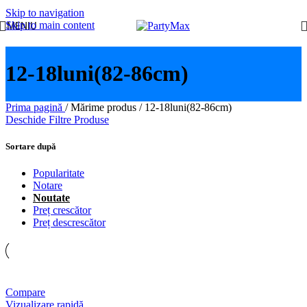
Skip to navigation
Skip to main content
MENIU
12-18luni(82-86cm)
Prima pagină
/
Mărime produs
/
12-18luni(82-86cm)
Deschide Filtre Produse
Sortare după
Popularitate
Notare
Noutate
Preț crescător
Preț descrescător
Compare
Vizualizare rapidă