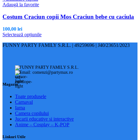
Adaugă la favorite
Costum Craciun copii Mos Craciun bebe cu caciula
100,00
lei
Acest
Selectează opțiunile
produs
FUNNY PARTY FAMILY S.R.L. | 49259696 | J40/23651/2023
are
mai
multe
variații.
FUNNY PARTY FAMILY S.R.L.
Opțiunile
Email: comenzi@partymax.ro
pot
fi
Magazin
alese
în
pagina
Toate produsele
produsului.
Carnaval
Iarna
Camera copilului
Jucarii educative si interactive
Anime – Cosplay – K‑POP
Linkuri Utile