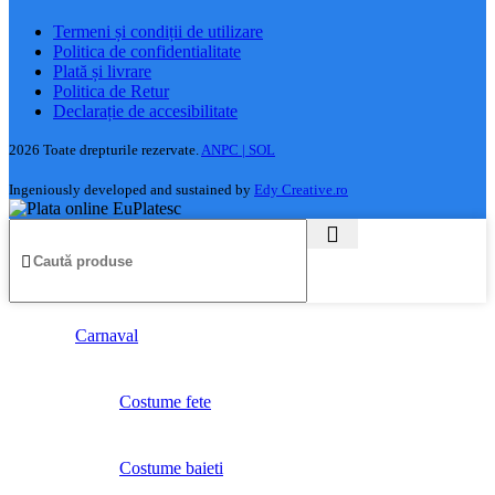
Termeni și condiții de utilizare
Politica de confidentialitate
Plată și livrare
Politica de Retur
Declarație de accesibilitate
2026 Toate drepturile rezervate.
ANPC |
SOL
Ingeniously developed and sustained by
Edy Creative.ro
Carnaval
Costume fete
Costume baieti